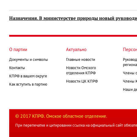
Назначения. В министерстве природы новый руковод
О партии
Актуально
Персо
Документы и символы
Главные новости
Руковод
региона
Контакты
Новости Омского
отделения КПРФ
Члены 
КПРФ в вашем округе
Новости ЦК КПРФ
Члены 
Как вступить в партию
Наши д
© 2017 КПРФ. Омское областное отделение.
При перепечатке и цитировании ссылка на официальный сайт обязате