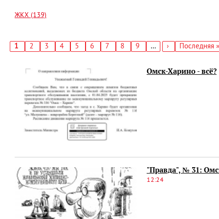
ЖКХ (139)
Текущая
1
Страница
2
Страница
3
Страница
4
Страница
5
Страница
6
Страница
7
Страница
8
Страница
9
…
Следующая
›
Последняя
Последняя 
страница
страница
страница
Нумерация
страниц
Омск-Харино - всё?
"Правда", № 31: Ом
12:24