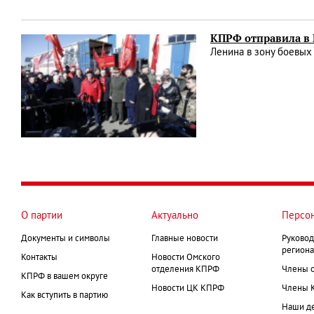
КПРФ отправила в 
Ленина в зону боевых
О партии
Актуально
Персо
Документы и символы
Главные новости
Руковод
региона
Контакты
Новости Омского
отделения КПРФ
Члены 
КПРФ в вашем округе
Новости ЦК КПРФ
Члены 
Как вступить в партию
Наши д