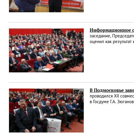
Информационное со
заседание, Председат
оценил как результат
В Подмосковье зав
проводился XII совм
в Госдуме Г.А. Зюган