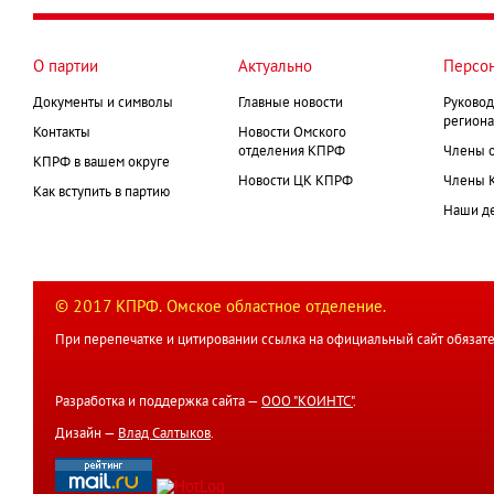
О партии
Актуально
Персо
Документы и символы
Главные новости
Руковод
региона
Контакты
Новости Омского
отделения КПРФ
Члены 
КПРФ в вашем округе
Новости ЦК КПРФ
Члены 
Как вступить в партию
Наши д
© 2017 КПРФ. Омское областное отделение.
При перепечатке и цитировании ссылка на официальный сайт обязате
Разработка и поддержка сайта —
ООО "КОИНТС"
.
Дизайн —
Влад Салтыков
.