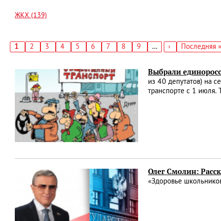
ЖКХ (139)
Текущая
1
Страница
2
Страница
3
Страница
4
Страница
5
Страница
6
Страница
7
Страница
8
Страница
9
…
Следующая
›
Последняя
Последняя 
страница
страница
страница
Нумерация
страниц
Выбрали единоросс
из 40 депутатов) на 
транспорте с 1 июля. 
Олег Смолин: Расс
«Здоровье школьников