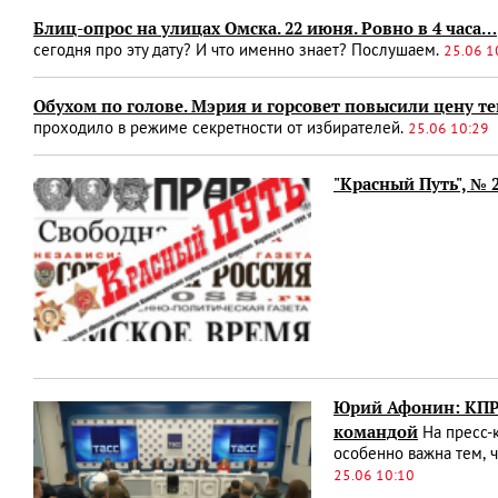
Блиц-опрос на улицах Омска. 22 июня. Ровно в 4 часа…
сегодня про эту дату? И что именно знает? Послушаем.
25.06 1
Обухом по голове. Мэрия и горсовет повысили цену те
проходило в режиме секретности от избирателей.
25.06 10:29
"Красный Путь", № 
Юрий Афонин: КПРФ
командой
На пресс-к
особенно важна тем, ч
25.06 10:10