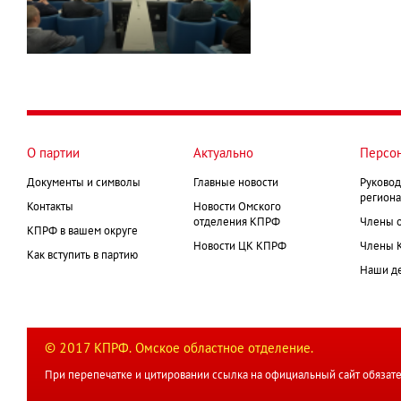
О партии
Актуально
Персо
Документы и символы
Главные новости
Руковод
региона
Контакты
Новости Омского
отделения КПРФ
Члены 
КПРФ в вашем округе
Новости ЦК КПРФ
Члены 
Как вступить в партию
Наши д
© 2017 КПРФ. Омское областное отделение.
При перепечатке и цитировании ссылка на официальный сайт обязате