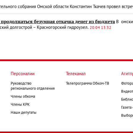
ельного собрания Омской области Константин Ткачев провел встр
т продолжаться безумная откачка денег из бюджета
В омски
ский долгострой – Красногорский гидроузел.
20.04 13:32
Персоналии
Телеканал
Агитп
Руководство
Телепрограмма Обком-ТВ
Фотор
регионального отделения
Видеот
Члены обкома
Библио
Члены КРК
Газета
Наши депутаты
Выборк