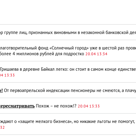
р группе лиц, признанных виновными в незаконной банковской де
лаготворительный фонд «Солнечный город» уже в шестой раз про
 более 4 миллионов рублей для подростко
20.04 13:34
ришаева в деревне Байкал легко: он стоит в самом конце единст
04 13:33
ю!
От первоапрельской индексации пенсионеры не смеются, а плач
пересматривать
Похож – не похож!?
20.04 13:33
ждают о «защите мелкого бизнеса», но никакие льготы не помогут,
:32