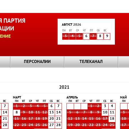
 ПАРТИЯ
АВГУСТ 2026
АЦИИ
ПН
ВТ
СР
ЧТ
ПТ
СБ
ВС
ЕНИЕ
3
4
5
6
7
8
9
ПЕРСОНАЛИИ
ТЕЛЕКАНАЛ
2021
МАРТ
АПРЕЛЬ
МАЙ
ВС
ПН
ВТ
СР
ЧТ
ПТ
СБ
ВС
ПН
ВТ
СР
ЧТ
ПТ
СБ
ВС
ПН
7
1
2
3
4
5
6
7
1
2
3
4
3
14
8
9
10
11
12
13
14
5
6
7
8
9
10
11
3
0
21
15
16
17
18
19
20
21
12
13
14
15
16
17
18
10
7
28
22
23
24
25
26
27
28
19
20
21
22
23
24
25
17