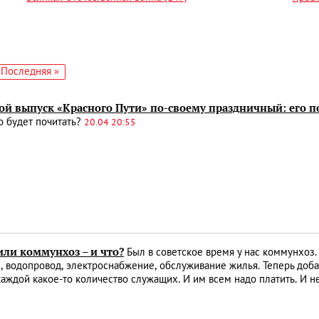
едующая
Последняя
Последняя »
аница
страница
й выпуск «Красного Пути» по-своему праздничный: его по
о будет почитать?
20.04 20:55
или коммунхоз – и что?
Был в советское время у нас коммунхоз.
, водопровод, электроснабжение, обслуживание жилья. Теперь доба
 каждой какое-то количество служащих. И им всем надо платить. И н