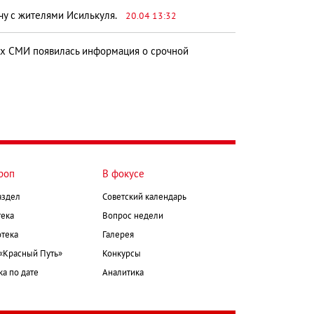
ечу с жителями Исилькуля.
20.04 13:32
х СМИ появилась информация о срочной
роп
В фокусе
аздел
Советский календарь
ека
Вопрос недели
тека
Галерея
 «Красный Путь»
Конкурсы
а по дате
Аналитика