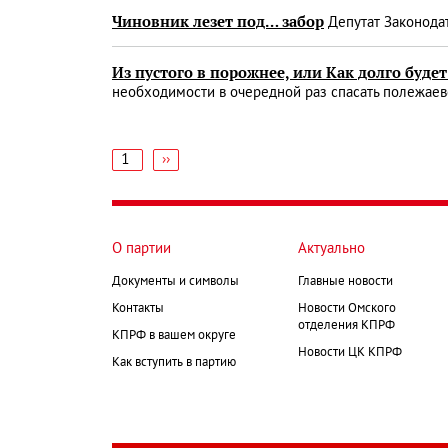
Чиновник лезет под… забор
Депутат Законодат
Из пустого в порожнее, или Как долго буде
необходимости в очередной раз спасать полежаев
1
Следующая
››
страница
Нумерация
страниц
О партии
Актуально
Документы и символы
Главные новости
Контакты
Новости Омского
отделения КПРФ
КПРФ в вашем округе
Новости ЦК КПРФ
Как вступить в партию