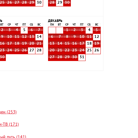
25
26
27
28
29
30
28
29
30
РЬ
ДЕКАБРЬ
ВТ
СР
ЧТ
ПТ
СБ
ВС
ПН
ВТ
СР
ЧТ
ПТ
СБ
ВС
2
3
4
5
6
7
1
2
3
4
5
9
10
11
12
13
14
6
7
8
9
10
11
12
16
17
18
19
20
21
13
14
15
16
17
18
19
23
24
25
26
27
28
20
21
22
23
24
25
26
30
27
28
29
30
31
цен (253)
-ТВ (171)
ый путь (141)