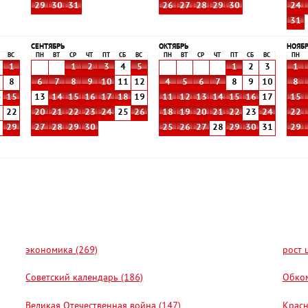
29
30
31
26
27
28
29
30
24
31
СЕНТЯБРЬ
ОКТЯБРЬ
НОЯБ
ВС
ПН
ВТ
СР
ЧТ
ПТ
СБ
ВС
ПН
ВТ
СР
ЧТ
ПТ
СБ
ВС
ПН
1
1
2
3
4
5
1
2
3
1
8
6
7
8
9
10
11
12
4
5
6
7
8
9
10
8
4
15
13
14
15
16
17
18
19
11
12
13
14
15
16
17
15
1
22
20
21
22
23
24
25
26
18
19
20
21
22
23
24
22
8
29
27
28
29
30
25
26
27
28
29
30
31
29
экономика (269)
рост 
Советский календарь (186)
Обком
Великая Отечественная война (147)
Красн