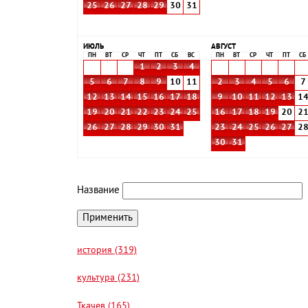
25
26
27
28
29
30
31
ИЮЛЬ
АВГУСТ
ПН
ВТ
СР
ЧТ
ПТ
СБ
ВС
ПН
ВТ
СР
ЧТ
ПТ
СБ
1
2
3
4
5
6
7
8
9
10
11
2
3
4
5
6
7
12
13
14
15
16
17
18
9
10
11
12
13
1
19
20
21
22
23
24
25
16
17
18
19
20
2
26
27
28
29
30
31
23
24
25
26
27
2
30
31
Название
история (319)
культура (231)
Ткачев (165)