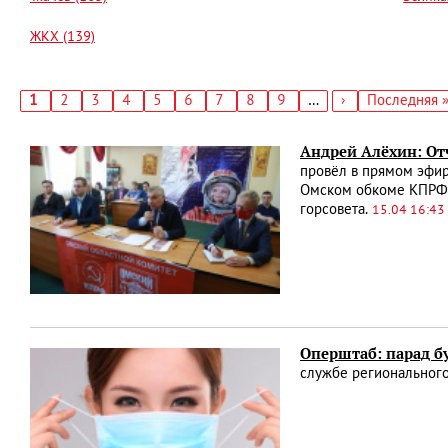
ЖКХ (139)
Текущая
1
Страница
2
Страница
3
Страница
4
Страница
5
Страница
6
Страница
7
Страница
8
Страница
9
…
Следующая
›
Последняя
Последняя 
страница
страница
страница
Нумерация
страниц
Андрей Алёхин: От
провёл в прямом эфир
Омском обкоме КПРФ 
горсовета.
15.04 16:43
Оперштаб: парад бу
службе регионального