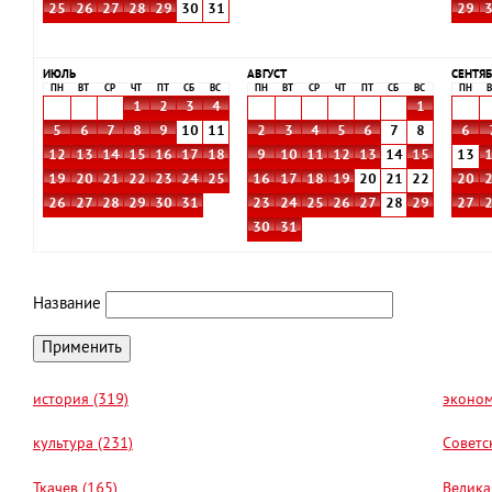
25
26
27
28
29
30
31
29
ИЮЛЬ
АВГУСТ
СЕНТЯБ
ПН
ВТ
СР
ЧТ
ПТ
СБ
ВС
ПН
ВТ
СР
ЧТ
ПТ
СБ
ВС
ПН
В
1
2
3
4
1
5
6
7
8
9
10
11
2
3
4
5
6
7
8
6
12
13
14
15
16
17
18
9
10
11
12
13
14
15
13
19
20
21
22
23
24
25
16
17
18
19
20
21
22
20
26
27
28
29
30
31
23
24
25
26
27
28
29
27
30
31
Название
история (319)
эконом
культура (231)
Советс
Ткачев (165)
Велика