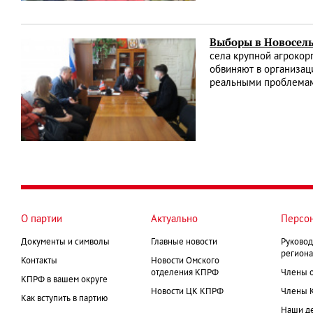
Выборы в Новосель
села крупной агрокор
обвиняют в организац
реальными проблема
О партии
Актуально
Персо
Документы и символы
Главные новости
Руковод
региона
Контакты
Новости Омского
отделения КПРФ
Члены 
КПРФ в вашем округе
Новости ЦК КПРФ
Члены 
Как вступить в партию
Наши д