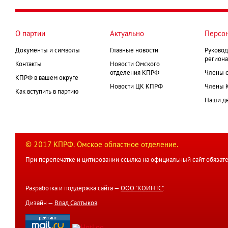
О партии
Актуально
Персо
Документы и символы
Главные новости
Руковод
региона
Контакты
Новости Омского
отделения КПРФ
Члены 
КПРФ в вашем округе
Новости ЦК КПРФ
Члены 
Как вступить в партию
Наши д
© 2017 КПРФ. Омское областное отделение.
При перепечатке и цитировании ссылка на официальный сайт обязате
Разработка и поддержка сайта —
ООО "КОИНТС"
.
Дизайн —
Влад Салтыков
.