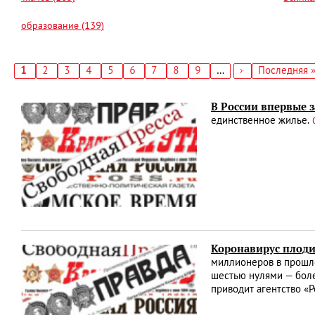
образование (139)
Текущая
1
Страница
2
Страница
3
Страница
4
Страница
5
Страница
6
Страница
7
Страница
8
Страница
9
…
Следующая
›
Последняя
Последняя 
страница
страница
страница
Нумерация
страниц
В России впервые 
единственное жилье.
Коронавирус плоди
миллионеров в прошло
шестью нулями — боле
приводит агентство «