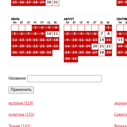
25
26
27
28
29
30
31
29
ИЮЛЬ
АВГУСТ
СЕНТЯБ
ПН
ВТ
СР
ЧТ
ПТ
СБ
ВС
ПН
ВТ
СР
ЧТ
ПТ
СБ
ВС
ПН
В
1
2
3
4
1
5
6
7
8
9
10
11
2
3
4
5
6
7
8
6
12
13
14
15
16
17
18
9
10
11
12
13
14
15
13
19
20
21
22
23
24
25
16
17
18
19
20
21
22
20
26
27
28
29
30
31
23
24
25
26
27
28
29
27
30
31
Название
история (319)
эконом
культура (231)
Советс
Ткачев (165)
Велика