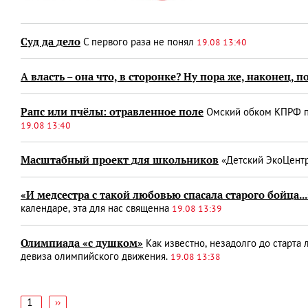
Суд да дело
С первого раза не понял
19.08 13:40
А власть – она что, в сторонке? Ну пора же, наконец, 
Рапс или пчёлы: отравленное поле
Омский обком КПРФ по
19.08 13:40
Масштабный проект для школьников
«Детский ЭкоЦентр
«И медсестра с такой любовью спасала старого бойца...
календаре, эта для нас священна
19.08 13:39
Олимпиада «с душком»
Как известно, незадолго до старт
девиза олимпийского движения.
19.08 13:38
1
Следующая
››