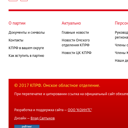
страница
Нумерация
страниц
О партии
Актуально
Персо
Документы и символы
Главные новости
Руковод
региона
Контакты
Новости Омского
отделения КПРФ
Члены 
КПРФ в вашем округе
Новости ЦК КПРФ
Члены 
Как вступить в партию
Наши д
© 2017 КПРФ. Омское областное отделение.
При перепечатке и цитировании ссылка на официальный сайт обязате
Разработка и поддержка сайта —
ООО "КОИНТС"
.
Дизайн —
Влад Салтыков
.