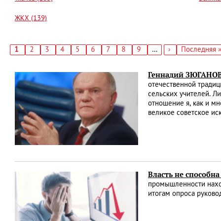
ЖКХ (139)
Текущая
1
Страница
2
Страница
3
Страница
4
Страница
5
Страница
6
Страница
7
Страница
8
Страница
9
…
Следующая
›
Последняя
Последняя 
страница
страница
страница
Нумерация
страниц
Геннадий ЗЮГАНОВ:
отечественной традици
сельских учителей. Л
отношение я, как и м
великое советское ис
Власть не способн
промышленности наход
итогам опроса руково