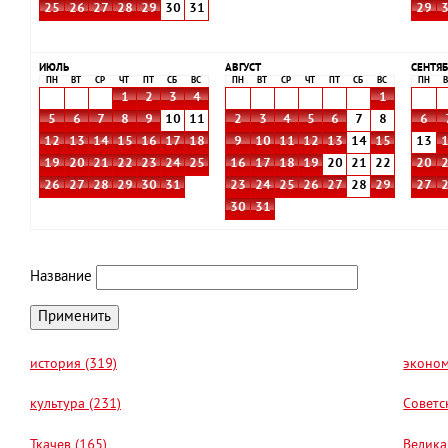
25
26
27
28
29
30
31
29
ИЮЛЬ
АВГУСТ
СЕНТЯБ
ПН
ВТ
СР
ЧТ
ПТ
СБ
ВС
ПН
ВТ
СР
ЧТ
ПТ
СБ
ВС
ПН
В
1
2
3
4
1
5
6
7
8
9
10
11
2
3
4
5
6
7
8
6
12
13
14
15
16
17
18
9
10
11
12
13
14
15
13
19
20
21
22
23
24
25
16
17
18
19
20
21
22
20
26
27
28
29
30
31
23
24
25
26
27
28
29
27
30
31
Название
история (319)
эконом
культура (231)
Советс
Ткачев (165)
Велика