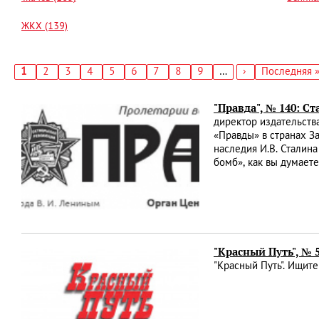
ЖКХ (139)
Текущая
1
Страница
2
Страница
3
Страница
4
Страница
5
Страница
6
Страница
7
Страница
8
Страница
9
…
Следующая
›
Последняя
Последняя 
страница
страница
страница
Нумерация
страниц
"Правда", № 140: С
директор издательств
«Правды» в странах 
наследия И.В. Сталин
бомб», как вы думает
"Красный Путь", № 
"Красный Путь". Ищите