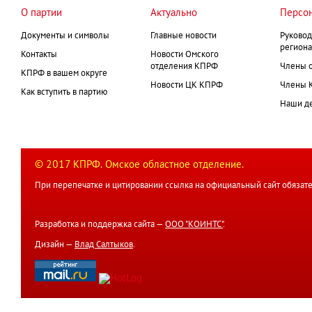
О партии
Актуально
Персо
Документы и символы
Главные новости
Руковод
региона
Контакты
Новости Омского
отделения КПРФ
Члены 
КПРФ в вашем округе
Новости ЦК КПРФ
Члены 
Как вступить в партию
Наши д
© 2017 КПРФ. Омское областное отделение.
При перепечатке и цитировании ссылка на официальный сайт обязате
Разработка и поддержка сайта —
ООО "КОИНТС"
.
Дизайн —
Влад Салтыков
.