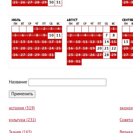
25
26
27
28
29
30
31
29
ИЮЛЬ
АВГУСТ
СЕНТЯБ
ПН
ВТ
СР
ЧТ
ПТ
СБ
ВС
ПН
ВТ
СР
ЧТ
ПТ
СБ
ВС
ПН
В
1
2
3
4
1
5
6
7
8
9
10
11
2
3
4
5
6
7
8
6
12
13
14
15
16
17
18
9
10
11
12
13
14
15
13
19
20
21
22
23
24
25
16
17
18
19
20
21
22
20
26
27
28
29
30
31
23
24
25
26
27
28
29
27
30
31
Название
история (319)
эконом
культура (231)
Советс
Ткачев (165)
Велика