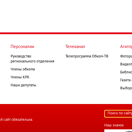
Персоналии
Телеканал
Агитп
Руководство
Телепрограмма Обком-ТВ
Фотор
регионального отделения
Видеот
Члены обкома
Библио
Члены КРК
Газета
Наши депутаты
Выборк
й сайт обязательна.
Наш значок