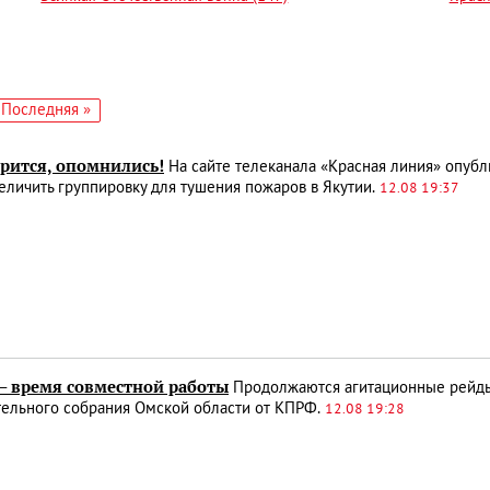
едующая
Последняя
Последняя »
аница
страница
орится, опомнились!
На сайте телеканала «Красная линия» опуб
еличить группировку для тушения пожаров в Якутии.
12.08 19:37
– время совместной работы
Продолжаются агитационные рейды 
тельного собрания Омской области от КПРФ.
12.08 19:28