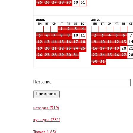
25
26
27
28
29
30
31
ИЮЛЬ
АВГУСТ
ПН
ВТ
СР
ЧТ
ПТ
СБ
ВС
ПН
ВТ
СР
ЧТ
ПТ
СБ
1
2
3
4
5
6
7
8
9
10
11
2
3
4
5
6
7
12
13
14
15
16
17
18
9
10
11
12
13
1
19
20
21
22
23
24
25
16
17
18
19
20
2
26
27
28
29
30
31
23
24
25
26
27
2
30
31
Название
история (319)
культура (231)
Ткачев (165)