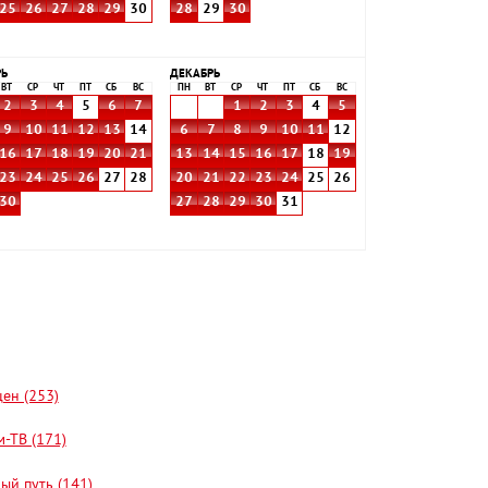
25
26
27
28
29
30
28
29
30
РЬ
ДЕКАБРЬ
ВТ
СР
ЧТ
ПТ
СБ
ВС
ПН
ВТ
СР
ЧТ
ПТ
СБ
ВС
2
3
4
5
6
7
1
2
3
4
5
9
10
11
12
13
14
6
7
8
9
10
11
12
16
17
18
19
20
21
13
14
15
16
17
18
19
23
24
25
26
27
28
20
21
22
23
24
25
26
30
27
28
29
30
31
цен (253)
-ТВ (171)
ый путь (141)