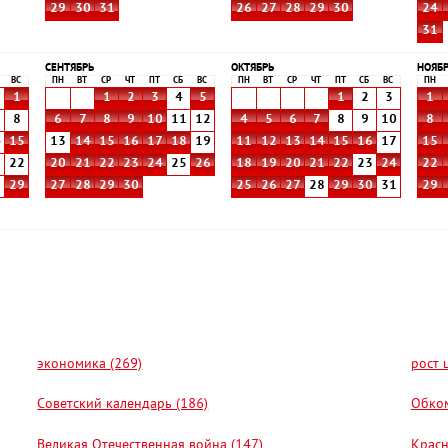
29
30
31
26
27
28
29
30
24
31
СЕНТЯБРЬ
ОКТЯБРЬ
НОЯБ
ВС
ПН
ВТ
СР
ЧТ
ПТ
СБ
ВС
ПН
ВТ
СР
ЧТ
ПТ
СБ
ВС
ПН
1
1
2
3
4
5
1
2
3
1
8
6
7
8
9
10
11
12
4
5
6
7
8
9
10
8
4
15
13
14
15
16
17
18
19
11
12
13
14
15
16
17
15
1
22
20
21
22
23
24
25
26
18
19
20
21
22
23
24
22
8
29
27
28
29
30
25
26
27
28
29
30
31
29
экономика (269)
рост 
Советский календарь (186)
Обком
Великая Отечественная война (147)
Красн