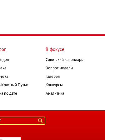
роп
В фокусе
аздел
Советский календарь
ека
Вопрос недели
тека
Галерея
 «Красный Путь»
Конкурсы
а по дате
Аналитика