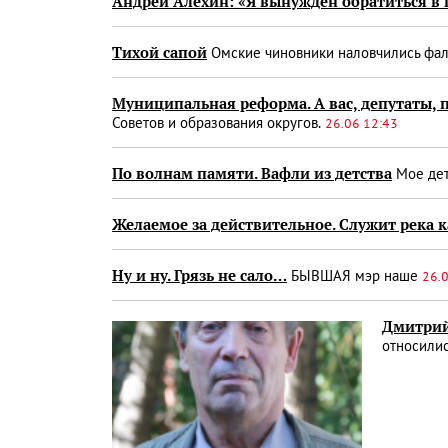
Андрей Алехин: «Я вынужден обратиться в 
Тихой сапой
Омские чиновники наловчились фа
Муниципальная реформа. А вас, депутаты, 
Советов и образования округов.
26.06 12:43
По волнам памяти. Вафли из детства
Мое дет
Желаемое за действительное. Служит река 
Ну и ну. Грязь не сало…
БЫВШАЯ мэр наше
26.
Дмитрий
относилис