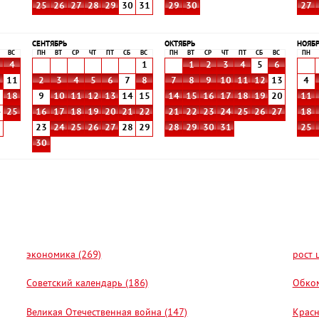
25
26
27
28
29
30
31
29
30
27
СЕНТЯБРЬ
ОКТЯБРЬ
НОЯБ
ВС
ПН
ВТ
СР
ЧТ
ПТ
СБ
ВС
ПН
ВТ
СР
ЧТ
ПТ
СБ
ВС
ПН
4
1
1
2
3
4
5
6
0
11
2
3
4
5
6
7
8
7
8
9
10
11
12
13
4
7
18
9
10
11
12
13
14
15
14
15
16
17
18
19
20
11
4
25
16
17
18
19
20
21
22
21
22
23
24
25
26
27
18
1
23
24
25
26
27
28
29
28
29
30
31
25
30
экономика (269)
рост 
Советский календарь (186)
Обком
Великая Отечественная война (147)
Красн