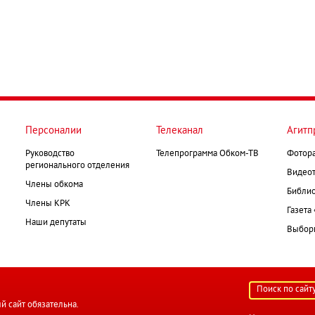
Персоналии
Телеканал
Агитп
Руководство
Телепрограмма Обком-ТВ
Фотор
регионального отделения
Видеот
Члены обкома
Библио
Члены КРК
Газета
Наши депутаты
Выборк
й сайт обязательна.