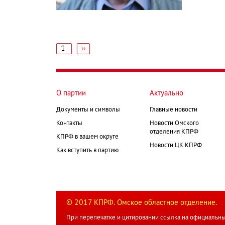
1
Следующая
››
страница
Нумерация
страниц
О партии
Актуально
Документы и символы
Главные новости
Контакты
Новости Омского
отделения КПРФ
КПРФ в вашем округе
Новости ЦК КПРФ
Как вступить в партию
© 2017 КПРФ. Омское областное отделение.
При перепечатке и цитировании ссылка на официальны