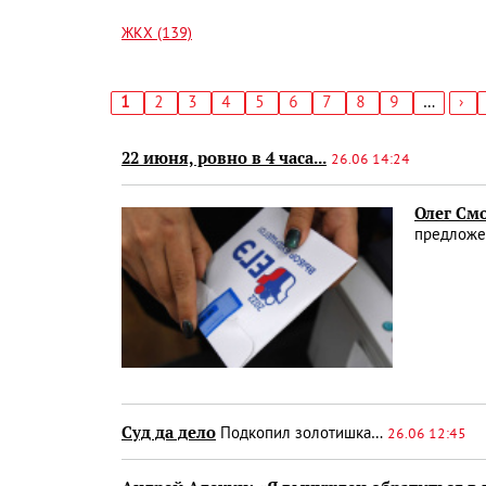
ЖКХ (139)
Текущая
1
Страница
2
Страница
3
Страница
4
Страница
5
Страница
6
Страница
7
Страница
8
Страница
9
…
Сл
›
страница
стр
Нумерация
страниц
22 июня, ровно в 4 часа...
26.06 14:24
Олег См
предложе
Суд да дело
Подкопил золотишка…
26.06 12:45