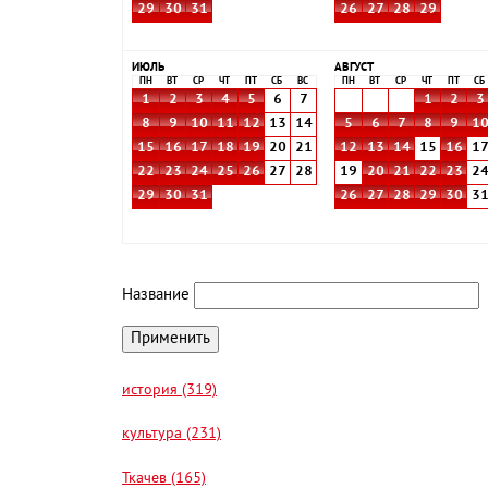
29
30
31
26
27
28
29
ИЮЛЬ
АВГУСТ
ПН
ВТ
СР
ЧТ
ПТ
СБ
ВС
ПН
ВТ
СР
ЧТ
ПТ
СБ
1
2
3
4
5
6
7
1
2
3
8
9
10
11
12
13
14
5
6
7
8
9
1
15
16
17
18
19
20
21
12
13
14
15
16
1
22
23
24
25
26
27
28
19
20
21
22
23
2
29
30
31
26
27
28
29
30
3
Название
история (319)
культура (231)
Ткачев (165)