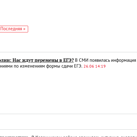
едующая
Последняя
Последняя »
аница
страница
олин: Нас ждут перемены в ЕГЭ?
В СМИ появилась информация о
ниями по изменениям формы сдачи ЕГЭ.
26.06 14:19