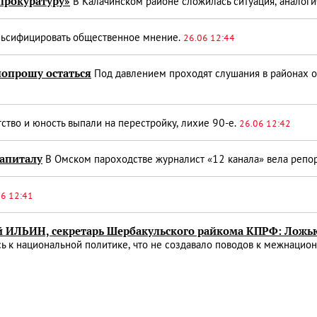
прокуратуру»
В Калачинском районе сложилась ситуация, аналоги
льсифицировать общественное мнение.
26.06 12:44
попрошу остаться
Под давлением проходят слушания в районах о
ство и юность выпали на перестройку, лихие 90-е.
26.06 12:42
капиталу
В Омском пароходстве журналист «12 канала» вела репор
06 12:41
 ИЛЬИН, секретарь Шербакульского райкома КПРФ: Ложью
ь к национальной политике, что не создавало поводов к межнаци