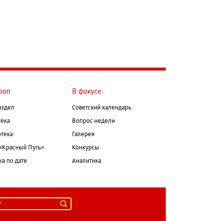
роп
В фокусе
аздел
Советский календарь
ека
Вопрос недели
тека
Галерея
 «Красный Путь»
Конкурсы
а по дате
Аналитика