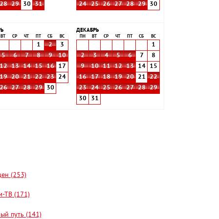
28
29
30
31
24
25
26
27
28
29
30
РЬ
ДЕКАБРЬ
ВТ
СР
ЧТ
ПТ
СБ
ВС
ПН
ВТ
СР
ЧТ
ПТ
СБ
ВС
1
2
3
1
5
6
7
8
9
10
2
3
4
5
6
7
8
12
13
14
15
16
17
9
10
11
12
13
14
15
19
20
21
22
23
24
16
17
18
19
20
21
22
26
27
28
29
30
23
24
25
26
27
28
29
30
31
цен (253)
-ТВ (171)
ый путь (141)