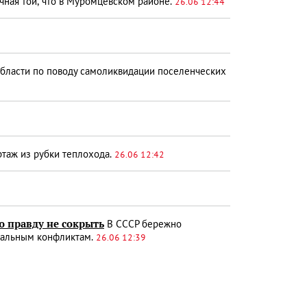
чная той, что в Муромцевском районе.
26.06 12:44
бласти по поводу самоликвидации поселенческих
таж из рубки теплохода.
26.06 12:42
 правду не сокрыть
В СССР бережно
ональным конфликтам.
26.06 12:39