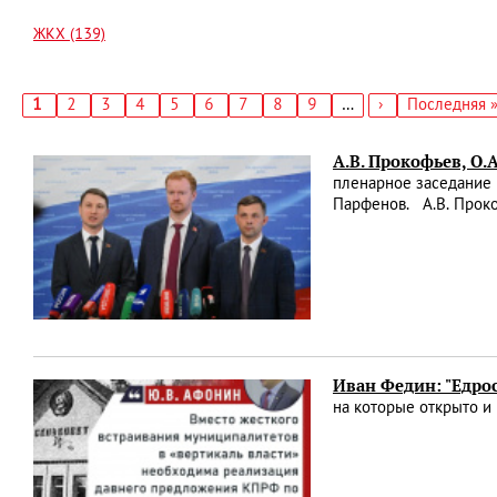
ЖКХ (139)
Текущая
1
Страница
2
Страница
3
Страница
4
Страница
5
Страница
6
Страница
7
Страница
8
Страница
9
…
Следующая
›
Последняя
Последняя 
страница
страница
страница
Нумерация
страниц
А.В. Прокофьев, О.
пленарное заседание 
Парфенов. А.В. Проко
Иван Федин: "Едрос
на которые открыто и