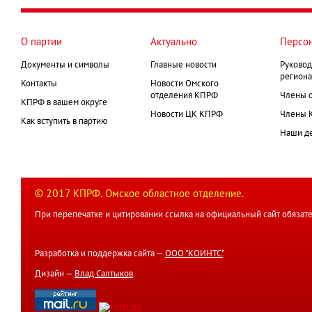
О партии
Актуально
Персо
Документы и символы
Главные новости
Руковод
региона
Контакты
Новости Омского
отделения КПРФ
Члены 
КПРФ в вашем округе
Новости ЦК КПРФ
Члены 
Как вступить в партию
Наши д
© 2017 КПРФ. Омское областное отделение.
При перепечатке и цитировании ссылка на официальный сайт обязате
Разработка и поддержка сайта —
ООО "КОИНТС"
.
Дизайн —
Влад Салтыков
.