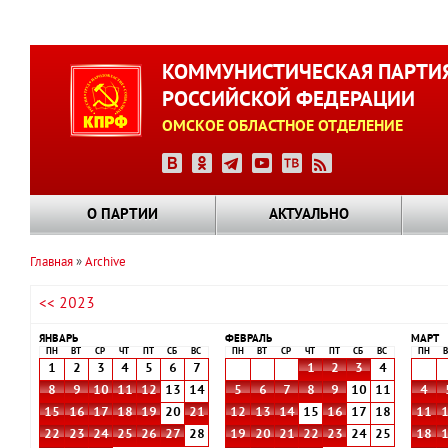
Перейти
к
КОММУНИСТИЧЕСКАЯ ПАРТИ
основному
РОССИЙСКОЙ ФЕДЕРАЦИИ
содержанию
ОМСКОЕ ОБЛАСТНОЕ ОТДЕЛЕНИЕ
О ПАРТИИ
АКТУАЛЬНО
Главная
Archive
Строка
<< 2023
навигации
ЯНВАРЬ
ФЕВРАЛЬ
МАРТ
ПН
ВТ
СР
ЧТ
ПТ
СБ
ВС
ПН
ВТ
СР
ЧТ
ПТ
СБ
ВС
ПН
В
1
2
3
4
5
6
7
1
2
3
4
8
9
10
11
12
13
14
5
6
7
8
9
10
11
4
15
16
17
18
19
20
21
12
13
14
15
16
17
18
11
22
23
24
25
26
27
28
19
20
21
22
23
24
25
18