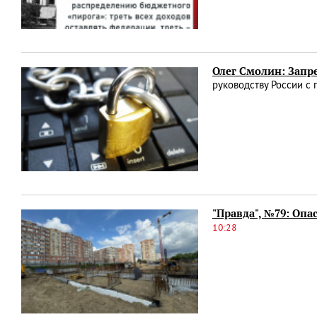
Олег Смолин: Запре
руководству России с
"Правда", №79: Опа
10:28