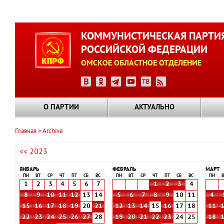
Перейти
к
КОММУНИСТИЧЕСКАЯ ПАРТИ
основному
РОССИЙСКОЙ ФЕДЕРАЦИИ
содержанию
ОМСКОЕ ОБЛАСТНОЕ ОТДЕЛЕНИЕ
О ПАРТИИ
АКТУАЛЬНО
Главная
Archive
Строка
<< 2023
навигации
ЯНВАРЬ
ФЕВРАЛЬ
МАРТ
ПН
ВТ
СР
ЧТ
ПТ
СБ
ВС
ПН
ВТ
СР
ЧТ
ПТ
СБ
ВС
ПН
В
1
2
3
4
5
6
7
1
2
3
4
8
9
10
11
12
13
14
5
6
7
8
9
10
11
4
15
16
17
18
19
20
21
12
13
14
15
16
17
18
11
22
23
24
25
26
27
28
19
20
21
22
23
24
25
18