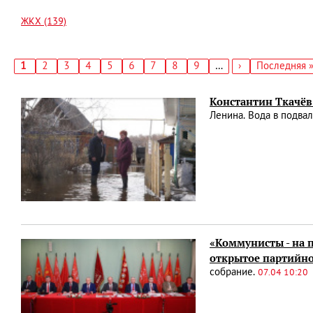
ЖКХ (139)
Текущая
1
Страница
2
Страница
3
Страница
4
Страница
5
Страница
6
Страница
7
Страница
8
Страница
9
…
Следующая
›
Последняя
Последняя 
страница
страница
страница
Нумерация
страниц
Константин Ткачёв
Ленина. Вода в подвал
«Коммунисты - на 
открытое партийно
собрание.
07.04 10:20