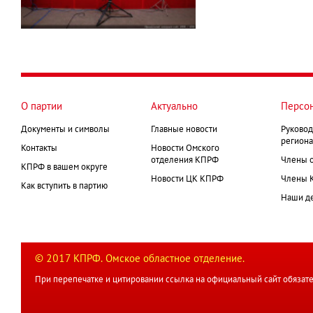
О партии
Актуально
Персо
Документы и символы
Главные новости
Руковод
региона
Контакты
Новости Омского
отделения КПРФ
Члены 
КПРФ в вашем округе
Новости ЦК КПРФ
Члены 
Как вступить в партию
Наши д
© 2017 КПРФ. Омское областное отделение.
При перепечатке и цитировании ссылка на официальный сайт обязате