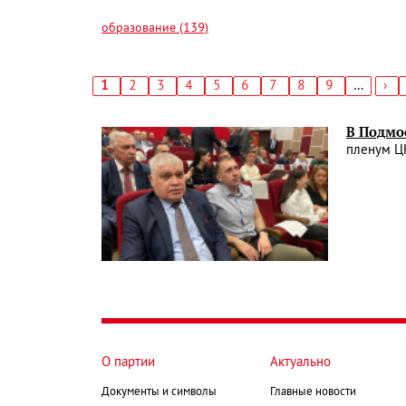
образование (139)
Текущая
1
Страница
2
Страница
3
Страница
4
Страница
5
Страница
6
Страница
7
Страница
8
Страница
9
…
Сл
›
страница
стр
Нумерация
страниц
В Подмо
пленум Ц
О партии
Актуально
Документы и символы
Главные новости