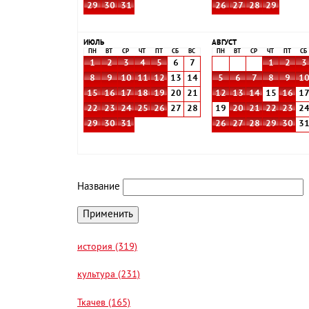
29
30
31
26
27
28
29
ИЮЛЬ
АВГУСТ
ПН
ВТ
СР
ЧТ
ПТ
СБ
ВС
ПН
ВТ
СР
ЧТ
ПТ
СБ
1
2
3
4
5
6
7
1
2
3
8
9
10
11
12
13
14
5
6
7
8
9
1
15
16
17
18
19
20
21
12
13
14
15
16
1
22
23
24
25
26
27
28
19
20
21
22
23
2
29
30
31
26
27
28
29
30
3
Название
история (319)
культура (231)
Ткачев (165)