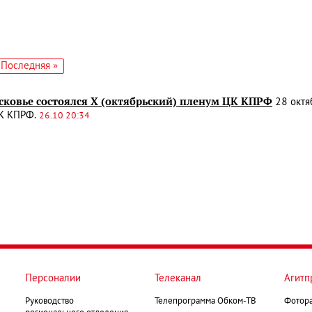
едующая
Последняя
Последняя »
аница
страница
сковье состоялся X (октябрьский) пленум ЦК КПРФ
28 октя
К КПРФ.
26.10 20:34
Персоналии
Телеканал
Агитп
Руководство
Телепрограмма Обком-ТВ
Фотор