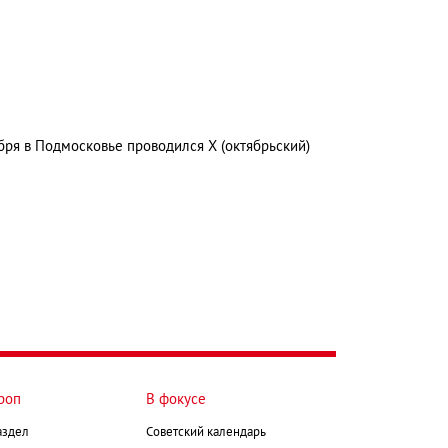
бря в Подмосковье проводился X (октябрьский)
роп
В фокусе
аздел
Советский календарь