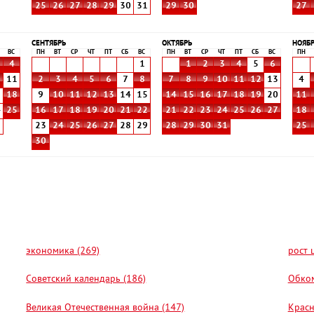
25
26
27
28
29
30
31
29
30
27
СЕНТЯБРЬ
ОКТЯБРЬ
НОЯБ
ВС
ПН
ВТ
СР
ЧТ
ПТ
СБ
ВС
ПН
ВТ
СР
ЧТ
ПТ
СБ
ВС
ПН
4
1
1
2
3
4
5
6
0
11
2
3
4
5
6
7
8
7
8
9
10
11
12
13
4
7
18
9
10
11
12
13
14
15
14
15
16
17
18
19
20
11
4
25
16
17
18
19
20
21
22
21
22
23
24
25
26
27
18
1
23
24
25
26
27
28
29
28
29
30
31
25
30
экономика (269)
рост 
Советский календарь (186)
Обком
Великая Отечественная война (147)
Красн