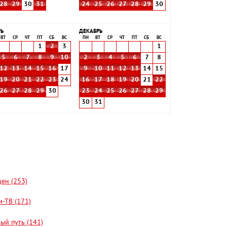
28
29
30
31
24
25
26
27
28
29
30
РЬ
ДЕКАБРЬ
ВТ
СР
ЧТ
ПТ
СБ
ВС
ПН
ВТ
СР
ЧТ
ПТ
СБ
ВС
1
2
3
1
5
6
7
8
9
10
2
3
4
5
6
7
8
12
13
14
15
16
17
9
10
11
12
13
14
15
19
20
21
22
23
24
16
17
18
19
20
21
22
26
27
28
29
30
23
24
25
26
27
28
29
30
31
цен (253)
-ТВ (171)
ый путь (141)