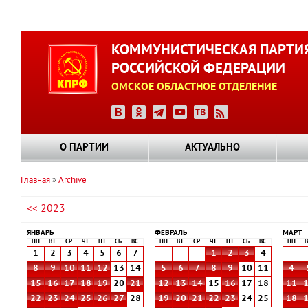
Перейти
к
КОММУНИСТИЧЕСКАЯ ПАРТИ
основному
РОССИЙСКОЙ ФЕДЕРАЦИИ
содержанию
ОМСКОЕ ОБЛАСТНОЕ ОТДЕЛЕНИЕ
О ПАРТИИ
АКТУАЛЬНО
Главная
Archive
Строка
<< 2023
навигации
ЯНВАРЬ
ФЕВРАЛЬ
МАРТ
ПН
ВТ
СР
ЧТ
ПТ
СБ
ВС
ПН
ВТ
СР
ЧТ
ПТ
СБ
ВС
ПН
В
1
2
3
4
5
6
7
1
2
3
4
8
9
10
11
12
13
14
5
6
7
8
9
10
11
4
15
16
17
18
19
20
21
12
13
14
15
16
17
18
11
22
23
24
25
26
27
28
19
20
21
22
23
24
25
18