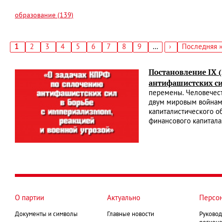
образование (139)
Текущая
1
Страница
2
Страница
3
Страница
4
Страница
5
Страница
6
Страница
7
Страница
8
Страница
9
…
Следующая
›
Последняя
Последняя 
страница
страница
страница
Нумерация
страниц
Постановление IX 
антифашистских си
перемены. Человечест
двум мировым войнам
капиталистического о
финансового капитала
О партии
Актуально
Персо
Документы и символы
Главные новости
Руковод