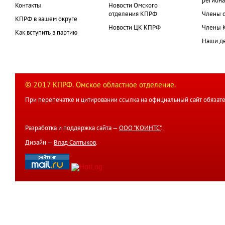
региона
Контакты
Новости Омского
отделения КПРФ
Члены 
КПРФ в вашем округе
Новости ЦК КПРФ
Члены 
Как вступить в партию
Наши д
© 2017 КПРФ. Омское областное отделение.
При перепечатке и цитировании ссылка на официальный сайт обязате
Разработка и поддержка сайта —
ООО "КОИНТС"
.
Дизайн —
Влад Салтыков
.