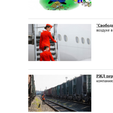
"Свобод
воздухе в
РЖД пере
компаниях