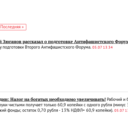
едующая
Последняя
Последняя »
аница
страница
й Зюганов рассказал о подготовке Антифашистского Фору
у подготовки Второго Антифашистского Форума.
05.07 13:34
дин: Налог на богатых необходимо увеличивать!
Рабочий и 
руки чистыми получает только 60,9 копейки с одного рубля (минус
ий фонды; остаток 0,70 рубля - 13% НДФЛ= 60,9 копейки).
05.07 1