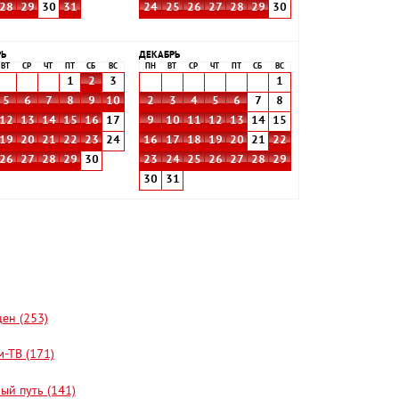
28
29
30
31
24
25
26
27
28
29
30
РЬ
ДЕКАБРЬ
ВТ
СР
ЧТ
ПТ
СБ
ВС
ПН
ВТ
СР
ЧТ
ПТ
СБ
ВС
1
2
3
1
5
6
7
8
9
10
2
3
4
5
6
7
8
12
13
14
15
16
17
9
10
11
12
13
14
15
19
20
21
22
23
24
16
17
18
19
20
21
22
26
27
28
29
30
23
24
25
26
27
28
29
30
31
цен (253)
-ТВ (171)
ый путь (141)