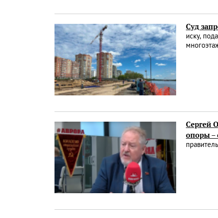
Суд зап
иску, под
многоэта
Сергей 
опоры –
правитель