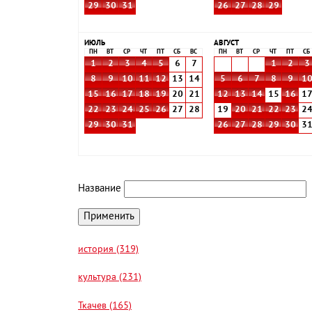
29
30
31
26
27
28
29
ИЮЛЬ
АВГУСТ
ПН
ВТ
СР
ЧТ
ПТ
СБ
ВС
ПН
ВТ
СР
ЧТ
ПТ
СБ
1
2
3
4
5
6
7
1
2
3
8
9
10
11
12
13
14
5
6
7
8
9
1
15
16
17
18
19
20
21
12
13
14
15
16
1
22
23
24
25
26
27
28
19
20
21
22
23
2
29
30
31
26
27
28
29
30
3
Название
история (319)
культура (231)
Ткачев (165)