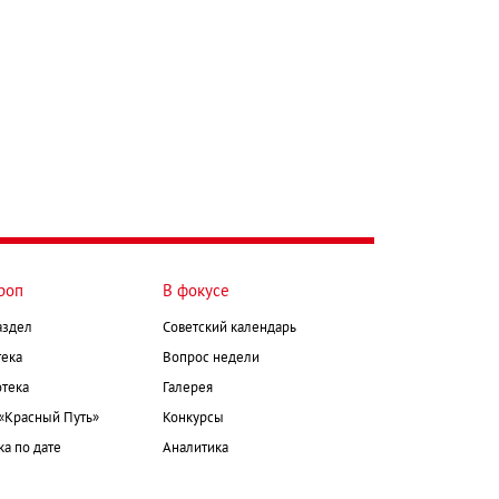
роп
В фокусе
аздел
Советский календарь
ека
Вопрос недели
тека
Галерея
 «Красный Путь»
Конкурсы
а по дате
Аналитика