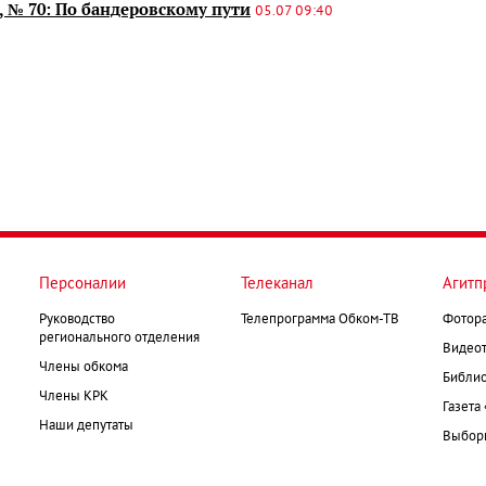
, № 70: По бандеровскому пути
05.07 09:40
Персоналии
Телеканал
Агитп
Руководство
Телепрограмма Обком-ТВ
Фотор
регионального отделения
Видеот
Члены обкома
Библио
Члены КРК
Газета
Наши депутаты
Выборк