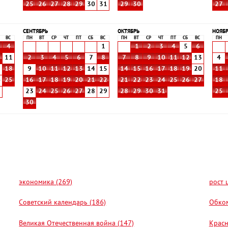
25
26
27
28
29
30
31
29
30
27
СЕНТЯБРЬ
ОКТЯБРЬ
НОЯБ
ВС
ПН
ВТ
СР
ЧТ
ПТ
СБ
ВС
ПН
ВТ
СР
ЧТ
ПТ
СБ
ВС
ПН
4
1
1
2
3
4
5
6
0
11
2
3
4
5
6
7
8
7
8
9
10
11
12
13
4
7
18
9
10
11
12
13
14
15
14
15
16
17
18
19
20
11
4
25
16
17
18
19
20
21
22
21
22
23
24
25
26
27
18
1
23
24
25
26
27
28
29
28
29
30
31
25
30
экономика (269)
рост 
Советский календарь (186)
Обком
Великая Отечественная война (147)
Красн