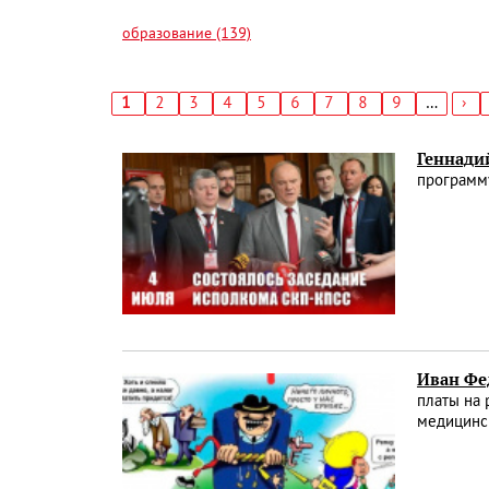
образование (139)
Текущая
1
Страница
2
Страница
3
Страница
4
Страница
5
Страница
6
Страница
7
Страница
8
Страница
9
…
Сл
›
страница
стр
Нумерация
страниц
Геннади
программ
Иван Фе
платы на 
медицинск