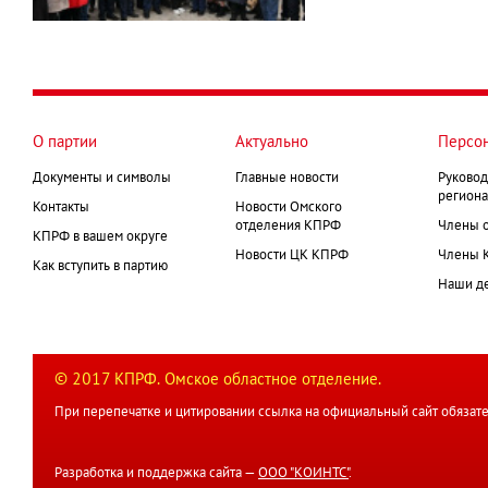
О партии
Актуально
Персо
Документы и символы
Главные новости
Руковод
региона
Контакты
Новости Омского
отделения КПРФ
Члены 
КПРФ в вашем округе
Новости ЦК КПРФ
Члены 
Как вступить в партию
Наши д
© 2017 КПРФ. Омское областное отделение.
При перепечатке и цитировании ссылка на официальный сайт обязате
Разработка и поддержка сайта —
ООО "КОИНТС"
.