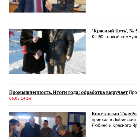
"Красный Путь", № 
КПРФ - новый коммуни
Промышленность. Итоги года: обработка выручает
Пром
06.02 14:16
Константин Ткачёв
приехал в Любинский 
Любино и Красного Я