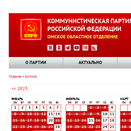
Перейти
к
КОММУНИСТИЧЕСКАЯ ПАРТИ
основному
РОССИЙСКОЙ ФЕДЕРАЦИИ
содержанию
ОМСКОЕ ОБЛАСТНОЕ ОТДЕЛЕНИЕ
О ПАРТИИ
АКТУАЛЬНО
Главная
Archive
Строка
<< 2023
навигации
ЯНВАРЬ
ФЕВРАЛЬ
МАРТ
ПН
ВТ
СР
ЧТ
ПТ
СБ
ВС
ПН
ВТ
СР
ЧТ
ПТ
СБ
ВС
ПН
В
1
2
3
4
5
6
7
1
2
3
4
8
9
10
11
12
13
14
5
6
7
8
9
10
11
4
15
16
17
18
19
20
21
12
13
14
15
16
17
18
11
22
23
24
25
26
27
28
19
20
21
22
23
24
25
18