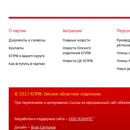
О партии
Актуально
Персо
Документы и символы
Главные новости
Руковод
региона
Контакты
Новости Омского
отделения КПРФ
Члены 
КПРФ в вашем округе
Новости ЦК КПРФ
Члены 
Как вступить в партию
Наши д
© 2017 КПРФ. Омское областное отделение.
При перепечатке и цитировании ссылка на официальный сайт обязате
Разработка и поддержка сайта —
ООО "КОИНТС"
.
Дизайн —
Влад Салтыков
.