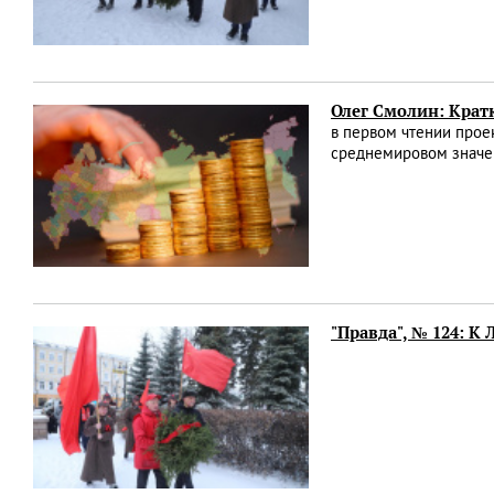
Олег Смолин: Крат
в первом чтении прое
среднемировом значен
"Правда", № 124: К