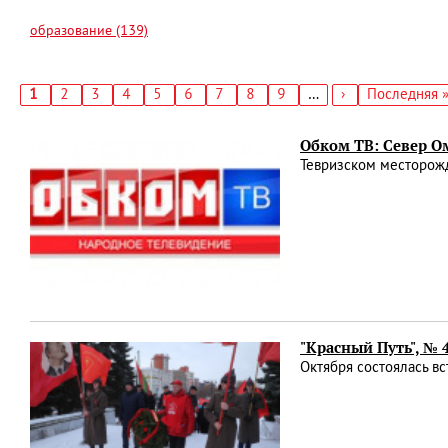
образование (139)
Текущая
1
Страница
2
Страница
3
Страница
4
Страница
5
Страница
6
Страница
7
Страница
8
Страница
9
…
Следующая
›
Последняя
Последняя 
страница
страница
страница
Нумерация
страниц
Обком ТВ: Север Ом
Тевризском месторожд
"Красный Путь", № 
Октября состоялась в