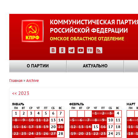
Перейти
к
КОММУНИСТИЧЕСКАЯ ПАРТИ
основному
РОССИЙСКОЙ ФЕДЕРАЦИИ
содержанию
ОМСКОЕ ОБЛАСТНОЕ ОТДЕЛЕНИЕ
О ПАРТИИ
АКТУАЛЬНО
Главная
Archive
Строка
<< 2023
навигации
ЯНВАРЬ
ФЕВРАЛЬ
МАРТ
ПН
ВТ
СР
ЧТ
ПТ
СБ
ВС
ПН
ВТ
СР
ЧТ
ПТ
СБ
ВС
ПН
В
1
2
3
4
5
6
7
1
2
3
4
8
9
10
11
12
13
14
5
6
7
8
9
10
11
4
15
16
17
18
19
20
21
12
13
14
15
16
17
18
11
22
23
24
25
26
27
28
19
20
21
22
23
24
25
18