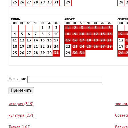
25
26
27
28
29
30
31
29
28
ИЮЛЬ
АВГУСТ
СЕНТЯБ
ПН
ВТ
СР
ЧТ
ПТ
СБ
ВС
ПН
ВТ
СР
ЧТ
ПТ
СБ
ВС
ПН
В
1
2
3
1
2
3
4
5
6
7
4
5
6
7
8
9
10
8
9
10
11
12
13
14
5
11
12
13
14
15
16
17
15
16
17
18
19
20
21
12
18
19
20
21
22
23
24
22
23
24
25
26
27
28
19
25
26
27
28
29
30
31
29
30
31
26
Название
история (319)
эконом
культура (231)
Советс
Ткачев (165)
Велика