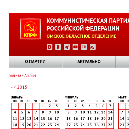
Перейти
к
КОММУНИСТИЧЕСКАЯ ПАРТИ
основному
РОССИЙСКОЙ ФЕДЕРАЦИИ
содержанию
ОМСКОЕ ОБЛАСТНОЕ ОТДЕЛЕНИЕ
О ПАРТИИ
АКТУАЛЬНО
Главная
Archive
Строка
<< 2015
навигации
ЯНВАРЬ
ФЕВРАЛЬ
МАРТ
ПН
ВТ
СР
ЧТ
ПТ
СБ
ВС
ПН
ВТ
СР
ЧТ
ПТ
СБ
ВС
ПН
В
1
2
3
1
2
3
4
5
6
7
4
5
6
7
8
9
10
8
9
10
11
12
13
14
7
11
12
13
14
15
16
17
15
16
17
18
19
20
21
14
18
19
20
21
22
23
24
22
23
24
25
26
27
28
21