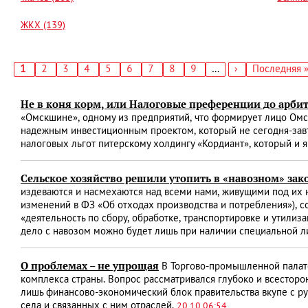
ЖКХ (139)
Текущая
1
Страница
2
Страница
3
Страница
4
Страница
5
Страница
6
Страница
7
Страница
8
Страница
9
…
Следующая
›
Последняя
Последняя 
страница
страница
страница
Нумерация
страниц
Не в коня корм, или Налоговые преференции до арбит
«Омскшине», одному из предприятий, что формирует лицо Омск
надежным инвестиционным проектом, который не сегодня-завт
налоговых льгот питерскому холдингу «Кордиант», который и
Сельское хозяйство решили утопить в «навозном» зак
издеваются и насмехаются над всеми нами, живущими под их н
изменений в ФЗ «Об отходах производства и потребления»),
«деятельность по сбору, обработке, транспортировке и утилиз
дело с навозом можно будет лишь при наличии специальной 
О проблемах – не упрощая
В Торгово-промышленной палат
комплекса страны. Вопрос рассматривался глубоко и всесторон
лишь финансово-экономический блок правительства вкупе с р
села и связанных с ним отраслей.
20.10 06:54