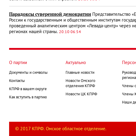
Парадоксы суверенной демократии
Представительство «Е
России к государственным и общественным институтам государ
проведенный аналитическим центром «Левада-центр» через н
регионах нашей страны.
20.10 06:54
О партии
Актуально
Персо
Документы и символы
Главные новости
Руковод
региона
Контакты
Новости Омского
отделения КПРФ
Члены 
КПРФ в вашем округе
Новости ЦК КПРФ
Члены 
Как вступить в партию
Наши д
© 2017 КПРФ. Омское областное отделение.