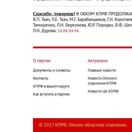
Спасибо, товарищ!
В ОБКОМ КПРФ ПРОДОЛЖАЮТ
В.П. Ткач, Л.Е. Ткач, М.Г. Барабанщиков, Г.Н. Коротае
Тимошенко, Л.Н. Березнева, Ю.Р. Породко, В.Ф. Шесте
Л.Н. Дурова.
10.08 04:46
О партии
Актуально
Документы и символы
Главные новости
Контакты
Новости Омского
отделения КПРФ
КПРФ в вашем округе
Новости ЦК КПРФ
Как вступить в партию
© 2017 КПРФ. Омское областное отделение.