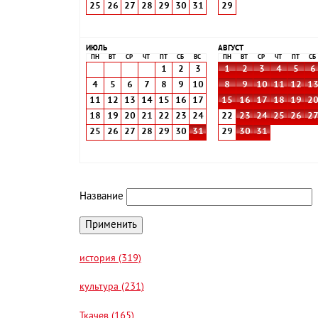
25
26
27
28
29
30
31
29
ИЮЛЬ
АВГУСТ
ПН
ВТ
СР
ЧТ
ПТ
СБ
ВС
ПН
ВТ
СР
ЧТ
ПТ
СБ
1
2
3
1
2
3
4
5
6
4
5
6
7
8
9
10
8
9
10
11
12
1
11
12
13
14
15
16
17
15
16
17
18
19
2
18
19
20
21
22
23
24
22
23
24
25
26
2
25
26
27
28
29
30
31
29
30
31
Название
история (319)
культура (231)
Ткачев (165)