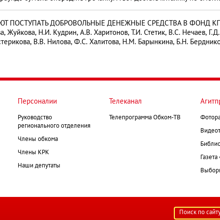
 ПОСТУПАТЬ ДОБРОВОЛЬНЫЕ ДЕНЕЖНЫЕ СРЕДСТВА В ФОНД КПРФ П
ва, Жуйкова, Н.И. Кудрин, А.В. Харитонов, Т.И. Стетик, В.С. Нечаев, Г.Д
рикова, В.В. Нилова, Ф.С. Халитова, Н.М. Барынкина, Б.Н. Бердников, Г
Персоналии
Телеканал
Агитп
Руководство
Телепрограмма Обком-ТВ
Фотор
регионального отделения
Видеот
Члены обкома
Библио
Члены КРК
Газета
Наши депутаты
Выборк