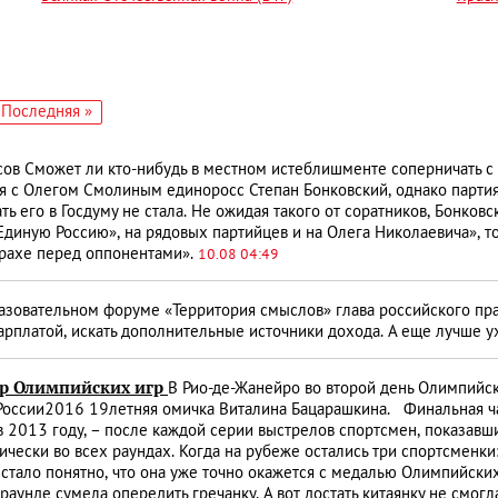
едующая
Последняя
Последняя »
аница
страница
в Сможет ли кто-нибудь в местном истеблишменте соперничать с
с Олегом Смолиным единоросс Степан Бонковский, однако партия, 
ть его в Госдуму не стала. Не ожидая такого от соратников, Бонко
Единую Россию», на рядовых партийцев и на Олега Николаевича», то
трахе перед оппонентами».
10.08 04:49
азовательном форуме «Территория смыслов» глава российского пр
платой, искать дополнительные источники дохода. А еще лучше ух
ер Олимпийских игр
В Рио-де-Жанейро во второй день Олимпийс
России­2016 19­летняя омичка Виталина Бацарашкина. Финальная ч
2013 году, – после каждой серии выстрелов спортсмен, показавши
ически во всех раундах. Когда на рубеже остались три спортсменки
, стало понятно, что она уже точно окажется с медалью Олимпийски
аунде сумела опередить гречанку. А вот достать китаянку не смогл