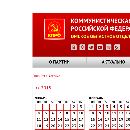
Перейти
к
КОММУНИСТИЧЕСКАЯ
основному
РОССИЙСКОЙ ФЕДЕР
содержанию
ОМСКОЕ ОБЛАСТНОЕ ОТДЕЛ
О ПАРТИИ
АКТУАЛЬНО
Главная
Archive
Строка
<< 2015
навигации
ЯНВАРЬ
ФЕВРАЛЬ
ПН
ВТ
СР
ЧТ
ПТ
СБ
ВС
ПН
ВТ
СР
ЧТ
ПТ
СБ
1
2
3
1
2
3
4
5
6
4
5
6
7
8
9
10
8
9
10
11
12
1
11
12
13
14
15
16
17
15
16
17
18
19
2
18
19
20
21
22
23
24
22
23
24
25
26
2