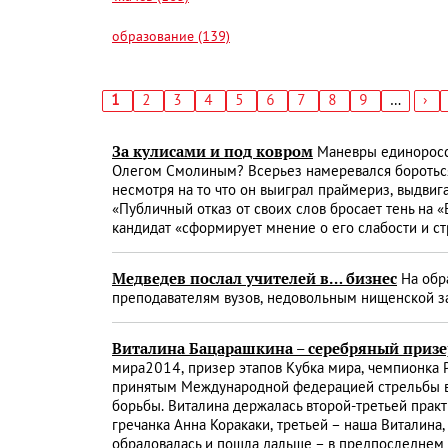
образование (139)
Текущая
1
Страница
2
Страница
3
Страница
4
Страница
5
Страница
6
Страница
7
Страница
8
Страница
9
…
Сл
›
страница
стр
Нумерация
страниц
За кулисами и под ковром
Маневры единороссо
Олегом Смолиным? Всерьез намеревался бороться 
несмотря на то что он выиграл праймериз, выдвига
«Публичный отказ от своих слов бросает тень на «
кандидат «сформирует мнение о его слабости и с
Медведев послал учителей в… бизнес
На обр
преподавателям вузов, недовольным нищенской зар
Виталина Бацарашкина – серебряный приз
мира­2014, призер этапов Кубка мира, чемпионка 
принятым Международной федерацией стрельбы в 
борьбы. Виталина держалась второй-третьей практ
гречанка Анна Коракаки, третьей – наша Виталина
обрадовалась и пошла дальше – в предпоследнем р