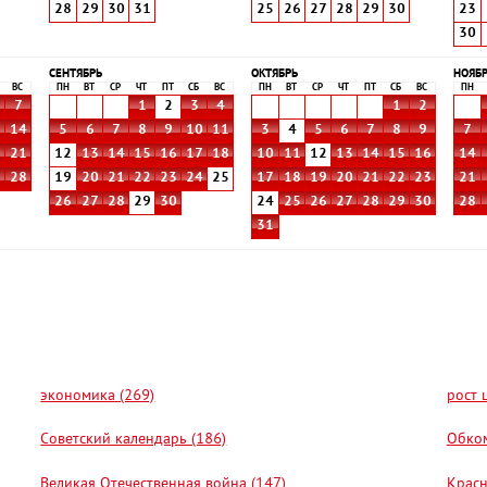
28
29
30
31
25
26
27
28
29
30
23
30
СЕНТЯБРЬ
ОКТЯБРЬ
НОЯБ
ВС
ПН
ВТ
СР
ЧТ
ПТ
СБ
ВС
ПН
ВТ
СР
ЧТ
ПТ
СБ
ВС
ПН
7
1
2
3
4
1
2
3
14
5
6
7
8
9
10
11
3
4
5
6
7
8
9
7
0
21
12
13
14
15
16
17
18
10
11
12
13
14
15
16
14
7
28
19
20
21
22
23
24
25
17
18
19
20
21
22
23
21
26
27
28
29
30
24
25
26
27
28
29
30
28
31
экономика (269)
рост 
Советский календарь (186)
Обком
Великая Отечественная война (147)
Красн