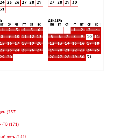
24
25
26
27
28
29
27
28
29
30
31
РЬ
ДЕКАБРЬ
ВТ
СР
ЧТ
ПТ
СБ
ВС
ПН
ВТ
СР
ЧТ
ПТ
СБ
ВС
1
2
3
4
5
6
1
2
3
4
8
9
10
11
12
13
5
6
7
8
9
10
11
15
16
17
18
19
20
12
13
14
15
16
17
18
22
23
24
25
26
27
19
20
21
22
23
24
25
29
30
26
27
28
29
30
31
цен (253)
-ТВ (171)
ый путь (141)