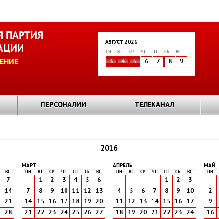
 ПАРТИЯ
АВГУСТ 2026
АЦИИ
ПН
ВТ
СР
ЧТ
ПТ
СБ
ВС
ЕНИЕ
3
4
5
6
7
8
9
ПЕРСОНАЛИИ
ТЕЛЕКАНАЛ
2016
МАРТ
АПРЕЛЬ
МАЙ
ВС
ПН
ВТ
СР
ЧТ
ПТ
СБ
ВС
ПН
ВТ
СР
ЧТ
ПТ
СБ
ВС
ПН
7
1
2
3
4
5
6
1
2
3
3
14
7
8
9
10
11
12
13
4
5
6
7
8
9
10
2
0
21
14
15
16
17
18
19
20
11
12
13
14
15
16
17
9
7
28
21
22
23
24
25
26
27
18
19
20
21
22
23
24
16