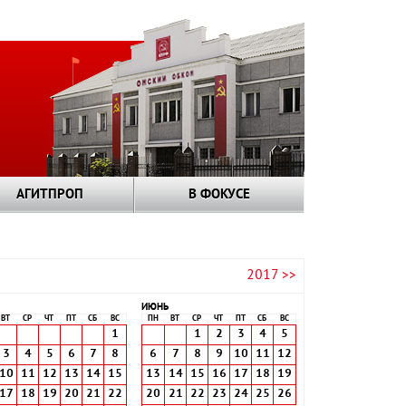
АГИТПРОП
В ФОКУСЕ
2017 >>
ИЮНЬ
ВТ
СР
ЧТ
ПТ
СБ
ВС
ПН
ВТ
СР
ЧТ
ПТ
СБ
ВС
1
1
2
3
4
5
3
4
5
6
7
8
6
7
8
9
10
11
12
10
11
12
13
14
15
13
14
15
16
17
18
19
17
18
19
20
21
22
20
21
22
23
24
25
26