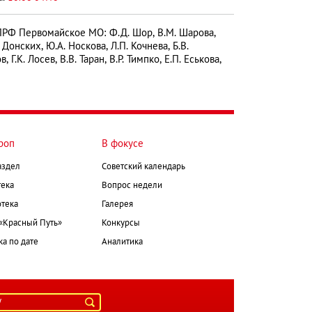
ервомайское МО: Ф.Д. Шор, В.М. Шарова,
. Донских, Ю.А. Носкова, Л.П. Кочнева, Б.В.
.К. Лосев, В.В. Таран, В.Р. Тимпко, Е.П. Еськова,
роп
В фокусе
аздел
Советский календарь
ека
Вопрос недели
тека
Галерея
 «Красный Путь»
Конкурсы
а по дате
Аналитика