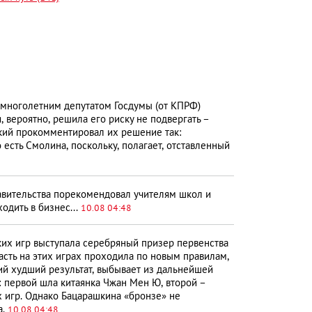
 многолетним депутатом Госдумы (от КПРФ)
вероятно, решила его риску не подвергать –
вский прокомментировал их решение так:
 есть Смолина, поскольку, полагает, отставленный
авительства порекомендовал учителям школ и
одить в бизнес...
10.08 04:48
ких игр выступала серебряный призер первенства
асть на этих играх проходила по новым правилам,
й худший результат, выбывает из дальнейшей
: первой шла китаянка Чжан Мен Ю, второй –
х игр. Однако Бацарашкина «бронзе» не
а.
10.08 04:48