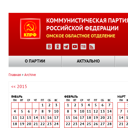
Перейти
к
КОММУНИСТИЧЕСКАЯ ПАРТИ
основному
РОССИЙСКОЙ ФЕДЕРАЦИИ
содержанию
ОМСКОЕ ОБЛАСТНОЕ ОТДЕЛЕНИЕ
О ПАРТИИ
АКТУАЛЬНО
Главная
Archive
Строка
<< 2015
навигации
ЯНВАРЬ
ФЕВРАЛЬ
МАРТ
ПН
ВТ
СР
ЧТ
ПТ
СБ
ВС
ПН
ВТ
СР
ЧТ
ПТ
СБ
ВС
ПН
В
1
2
3
1
2
3
4
5
6
7
4
5
6
7
8
9
10
8
9
10
11
12
13
14
7
11
12
13
14
15
16
17
15
16
17
18
19
20
21
14
18
19
20
21
22
23
24
22
23
24
25
26
27
28
21