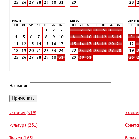
25
26
27
28
29
30
31
29
28
ИЮЛЬ
АВГУСТ
СЕНТЯБ
ПН
ВТ
СР
ЧТ
ПТ
СБ
ВС
ПН
ВТ
СР
ЧТ
ПТ
СБ
ВС
ПН
В
1
2
3
1
2
3
4
5
6
7
4
5
6
7
8
9
10
8
9
10
11
12
13
14
5
11
12
13
14
15
16
17
15
16
17
18
19
20
21
12
18
19
20
21
22
23
24
22
23
24
25
26
27
28
19
25
26
27
28
29
30
31
29
30
31
26
Название
история (319)
эконом
культура (231)
Советс
Ткачев (165)
Велика