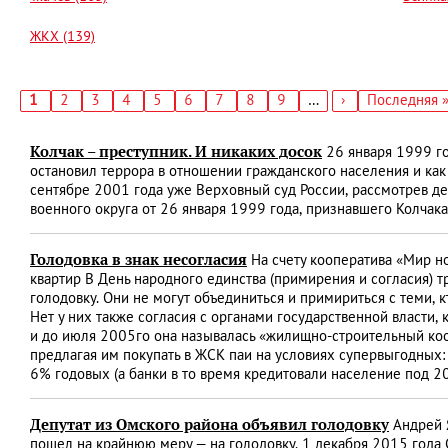
ЖКХ (139)
Текущая
1
Страница
2
Страница
3
Страница
4
Страница
5
Страница
6
Страница
7
Страница
8
Страница
9
…
Следующая
›
Последняя
Последняя 
страница
страница
страница
Нумерация
страниц
Колчак – преступник. И никаких досок
26 января 1999 го
остановил террора в отношении гражданского населения и как
сентябре 2001 года уже Верховный суд России, рассмотрев де
военного округа от 26 января 1999 года, признавшего Колча
Голодовка в знак несогласия
На счету кооператива «Мир н
квартир В День народного единства (примирения и согласия) 
голодовку. Они не могут объединиться и примириться с теми, 
Нет у них также согласия с органами государственной власти,
и до июля 2005­го она называлась «жилищно-строительный к
предлагая им покупать в ЖСК паи на условиях супервыгодных:
6% годовых (а банки в то время кредитовали население под 2
Депутат из Омского района объявил голодовку
Андрей Я
пошел на крайнюю меру — на голодовку. 1 декабря 2015 года