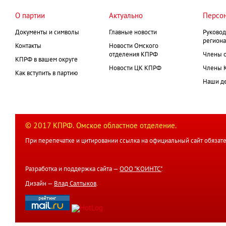
О партии
Актуально
Персо
Документы и символы
Главные новости
Руковод
региона
Контакты
Новости Омского
отделения КПРФ
Члены 
КПРФ в вашем округе
Новости ЦК КПРФ
Члены 
Как вступить в партию
Наши д
© 2017 КПРФ. Омское областное отделение.
При перепечатке и цитировании ссылка на официальный сайт обязате
Разработка и поддержка сайта —
ООО "КОИНТС"
.
Дизайн —
Влад Салтыков
.