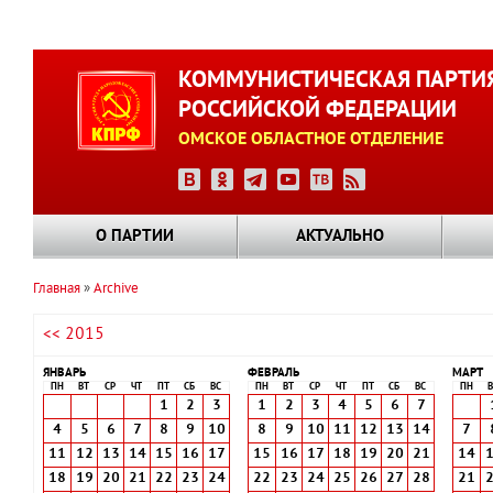
Перейти
к
КОММУНИСТИЧЕСКАЯ ПАРТИ
основному
РОССИЙСКОЙ ФЕДЕРАЦИИ
содержанию
ОМСКОЕ ОБЛАСТНОЕ ОТДЕЛЕНИЕ
О ПАРТИИ
АКТУАЛЬНО
Главная
Archive
Строка
<< 2015
навигации
ЯНВАРЬ
ФЕВРАЛЬ
МАРТ
ПН
ВТ
СР
ЧТ
ПТ
СБ
ВС
ПН
ВТ
СР
ЧТ
ПТ
СБ
ВС
ПН
В
1
2
3
1
2
3
4
5
6
7
4
5
6
7
8
9
10
8
9
10
11
12
13
14
7
11
12
13
14
15
16
17
15
16
17
18
19
20
21
14
18
19
20
21
22
23
24
22
23
24
25
26
27
28
21