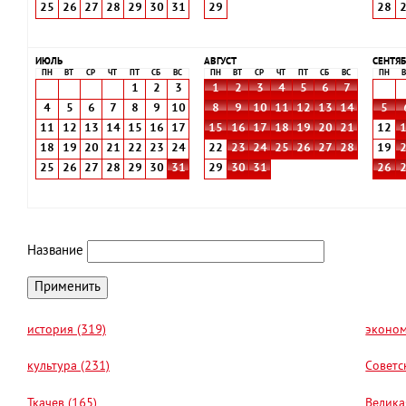
25
26
27
28
29
30
31
29
28
ИЮЛЬ
АВГУСТ
СЕНТЯБ
ПН
ВТ
СР
ЧТ
ПТ
СБ
ВС
ПН
ВТ
СР
ЧТ
ПТ
СБ
ВС
ПН
В
1
2
3
1
2
3
4
5
6
7
4
5
6
7
8
9
10
8
9
10
11
12
13
14
5
11
12
13
14
15
16
17
15
16
17
18
19
20
21
12
18
19
20
21
22
23
24
22
23
24
25
26
27
28
19
25
26
27
28
29
30
31
29
30
31
26
Название
история (319)
эконом
культура (231)
Советс
Ткачев (165)
Велика