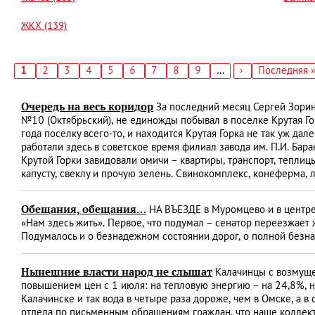
ЖКХ (139)
Текущая
1
Страница
2
Страница
3
Страница
4
Страница
5
Страница
6
Страница
7
Страница
8
Страница
9
…
Следующая
›
Последняя
Последняя 
страница
страница
страница
Нумерация
страниц
Очередь на весь коридор
За последний месяц Сергей Зорин
№10 (Октябрьский), не единожды побывал в поселке Крутая Го
года поселку всего-то, и находится Крутая Горка не так уж дал
работали здесь в советское время филиал завода им. П.И. Бар
Крутой Горки завидовали омичи – квартиры, транспорт, тепли
капусту, свеклу и прочую зелень. Свинокомплекс, конеферма, 
Обещания, обещания…
НА ВЪЕЗДЕ в Муромцево и в центре
«Нам здесь жить». Первое, что подумал – сенатор переезжает 
Подумалось и о безнадежном состоянии дорог, о полной безна
Нынешние власти народ не слышат
Калачинцы с возмущен
повышением цен с 1 июля: на тепловую энергию – на 24,8%, на
Калачинске и так вода в четыре раза дороже, чем в Омске, а в
отдела по письменным обращениям граждан, что наше коллект