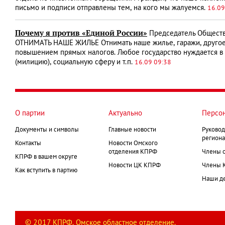
письмо и подписи отправлены тем, на кого мы жалуемся.
16.09
Почему я против «Единой России»
Председатель Общества
ОТНИМАТЬ НАШЕ ЖИЛЬЕ Отнимать наше жилье, гаражи, другое
повышением прямых налогов. Любое государство нуждается в 
(милицию), социальную сферу и т.п.
16.09 09:38
О партии
Актуально
Персо
Документы и символы
Главные новости
Руковод
региона
Контакты
Новости Омского
отделения КПРФ
Члены 
КПРФ в вашем округе
Новости ЦК КПРФ
Члены 
Как вступить в партию
Наши д
© 2017 КПРФ. Омское областное отделение.