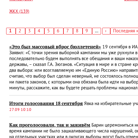
ЖКХ (139)
Текущая
1
Страница
2
Страница
3
Страница
4
Страница
5
Страница
6
Страница
7
Страница
8
Страница
9
…
Следующая
›
Последняя
Последняя 
страница
страница
страница
Нумерация
страниц
«Это был массовый вброс бюллетеней»
19 сентября в ИА
Заявил: «С точки зрения выборной кампании мы уже рухнули в 
последовательно будем выполнять все обещания и ваши наказы
державы, – сказал Г.А. Зюганов. «Ситуация в мире и в стране 
два выбора: или возглавляемую им «Единую Россию» направить 
считаю, что выбор был сделан неверный, не состоялось полно
ни пакета законов, с которыми она обязана была идти на выб
минуты, расскажите, как вы будете решать проблемы националь
Итоги голосования 18 сентября
Явка на избирательные уч
27.09 10:10
Как проголосовали, так и заживём
Барин церемониться не
время кампании не было зашкаливающего числа нарушений, она
на отдельных участках или в округах выборы могут быть отмен