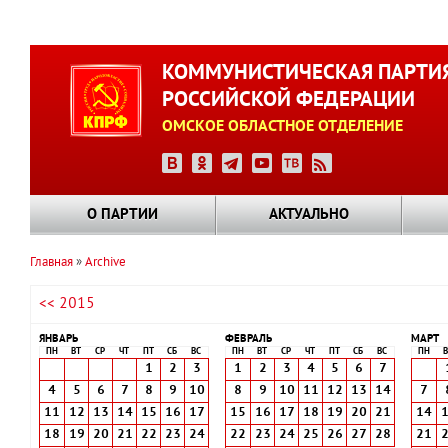
Перейти
к
КОММУНИСТИЧЕСКАЯ ПАРТИ
основному
РОССИЙСКОЙ ФЕДЕРАЦИИ
содержанию
ОМСКОЕ ОБЛАСТНОЕ ОТДЕЛЕНИЕ
О ПАРТИИ
АКТУАЛЬНО
Главная
Archive
Строка
<< 2015
навигации
ЯНВАРЬ
ФЕВРАЛЬ
МАРТ
ПН
ВТ
СР
ЧТ
ПТ
СБ
ВС
ПН
ВТ
СР
ЧТ
ПТ
СБ
ВС
ПН
В
1
2
3
1
2
3
4
5
6
7
4
5
6
7
8
9
10
8
9
10
11
12
13
14
7
11
12
13
14
15
16
17
15
16
17
18
19
20
21
14
18
19
20
21
22
23
24
22
23
24
25
26
27
28
21