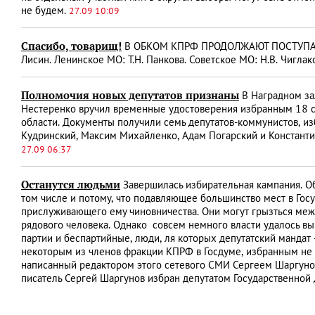
не будем.
27.09 10:09
Спасибо, товарищ!
В ОБКОМ КПРФ ПРОДОЛЖАЮТ ПОСТУПАТЬ
Лисин. Ленинское МО: Т.Н. Панкова. Советское МО: Н.В. Чиглако
Полномочия новых депутатов признаны
В Наградном за
Нестеренко вручил временные удостоверения избранным 18 се
области. Документы получили семь депутатов-коммунистов, и
Кудринский, Максим Михайленко, Адам Погарский и Константи
27.09 06:37
Останутся людьми
Завершилась избирательная кампания. Об
том числе и потому, что подавляющее большинство мест в Госу
прислуживающего ему чиновничества. Они могут грызться межд
рядового человека. Однако совсем немного власти удалось вы
партии и беспартийные, люди, ля которых депутатский мандат
некоторым из членов фракции КПРФ в Госдуме, избранным не от
написанный редактором этого сетевого СМИ Сергеем Шаргунов
писатель Сергей Шаргунов избран депутатом Государственно