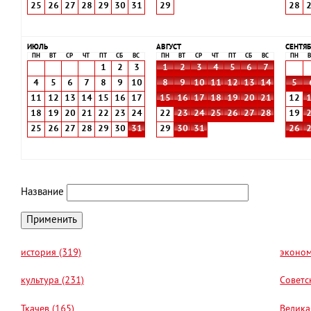
25
26
27
28
29
30
31
29
28
ИЮЛЬ
АВГУСТ
СЕНТЯБ
ПН
ВТ
СР
ЧТ
ПТ
СБ
ВС
ПН
ВТ
СР
ЧТ
ПТ
СБ
ВС
ПН
В
1
2
3
1
2
3
4
5
6
7
4
5
6
7
8
9
10
8
9
10
11
12
13
14
5
11
12
13
14
15
16
17
15
16
17
18
19
20
21
12
18
19
20
21
22
23
24
22
23
24
25
26
27
28
19
25
26
27
28
29
30
31
29
30
31
26
Название
история (319)
эконом
культура (231)
Советс
Ткачев (165)
Велика