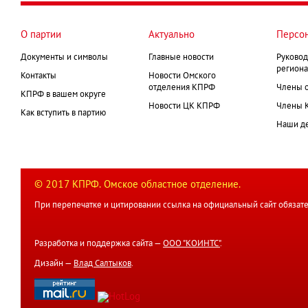
О партии
Актуально
Персо
Документы и символы
Главные новости
Руковод
региона
Контакты
Новости Омского
отделения КПРФ
Члены 
КПРФ в вашем округе
Новости ЦК КПРФ
Члены 
Как вступить в партию
Наши д
© 2017 КПРФ. Омское областное отделение.
При перепечатке и цитировании ссылка на официальный сайт обязате
Разработка и поддержка сайта —
ООО "КОИНТС"
.
Дизайн —
Влад Салтыков
.