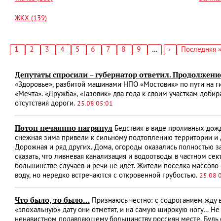
ЖКХ (139)
Текущая
1
Страница
2
Страница
3
Страница
4
Страница
5
Страница
6
Страница
7
Страница
8
Страница
9
…
Следующая
›
Последняя
Последняя 
страница
страница
страница
Нумерация
страниц
Депутаты спросили – губернатор ответил. Продолжен
«Здоровье», разбитой машинами НПО «Мостовик» по пути на г
«Мечта». «Дружба», «Газовик» два года к своим участкам добир
отсутствия дороги.
25.08 05:01
Потоп нечаянно нагрянул
Бедствия в виде проливных до
снежная зима привели к сильному подтоплению территории и д
Дорожная и ряд других. Дома, огороды оказались полностью
сказать, что ливневая канализация и водоотводы в частном се
большинстве случаев и речи не идет. Жители поселка массово
воду, но нередко встречаются с откровенной грубостью.
25.08 
Что было, то было…
Признаюсь честно: с содроганием жду в
«эпохальную» дату они отметят, и на самую широкую ногу… Не
ненавистном подавляющему большинству россиян месте. Будь о