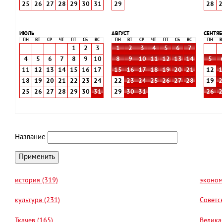
25
26
27
28
29
30
31
29
28
ИЮЛЬ
АВГУСТ
СЕНТЯБ
ПН
ВТ
СР
ЧТ
ПТ
СБ
ВС
ПН
ВТ
СР
ЧТ
ПТ
СБ
ВС
ПН
В
1
2
3
1
2
3
4
5
6
7
4
5
6
7
8
9
10
8
9
10
11
12
13
14
5
11
12
13
14
15
16
17
15
16
17
18
19
20
21
12
18
19
20
21
22
23
24
22
23
24
25
26
27
28
19
25
26
27
28
29
30
31
29
30
31
26
Название
история (319)
эконом
культура (231)
Советс
Ткачев (165)
Велика