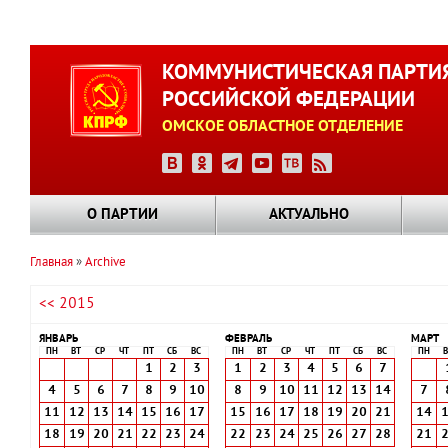
Перейти
к
КОММУНИСТИЧЕСКАЯ ПАРТИ
основному
РОССИЙСКОЙ ФЕДЕРАЦИИ
содержанию
ОМСКОЕ ОБЛАСТНОЕ ОТДЕЛЕНИЕ
О ПАРТИИ
АКТУАЛЬНО
Главная
Archive
Строка
<< 2015
навигации
ЯНВАРЬ
ФЕВРАЛЬ
МАРТ
ПН
ВТ
СР
ЧТ
ПТ
СБ
ВС
ПН
ВТ
СР
ЧТ
ПТ
СБ
ВС
ПН
В
1
2
3
1
2
3
4
5
6
7
4
5
6
7
8
9
10
8
9
10
11
12
13
14
7
11
12
13
14
15
16
17
15
16
17
18
19
20
21
14
18
19
20
21
22
23
24
22
23
24
25
26
27
28
21