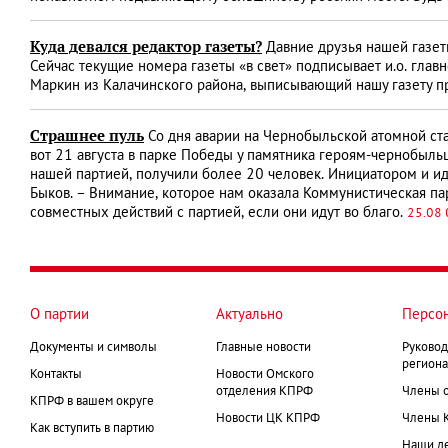
Куда девался редактор газеты?
Давние друзья нашей газеты
Сейчас текущие номера газеты «в свет» подписывает и.о. глав
Маркин из Калачинского района, выписывающий нашу газету пр
Страшнее пуль
Со дня аварии на Чернобыльской атомной ста
вот 21 августа в парке Победы у памятника героям-чернобыл
нашей партией, получили более 20 человек. Инициатором и и
Быков. – Внимание, которое нам оказала Коммунистическая пар
совместных действий с партией, если они идут во благо.
25.08 
О партии
Актуально
Персо
Документы и символы
Главные новости
Руковод
региона
Контакты
Новости Омского
отделения КПРФ
Члены 
КПРФ в вашем округе
Новости ЦК КПРФ
Члены 
Как вступить в партию
Наши д