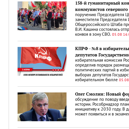
158-й гуманитарный кон
коммунистов северного 
поручению Председателя ЦК
заместителя Председателя 
Общероссийского Штаба пр
В.И. Кашина состоялась отп
конвоя в зону СВО.
05.08 16
КПРФ - №8 в избиратель
депутатов Государствен
избирательная комиссия Ро
определив порядок размещ
политических партий в изб
выборах депутатов Государ
избирательном бюлле
05.08
Олег Смолин: Новый фо
обсуждение по поводу введе
истории. Рособрнадзор план
инициативу к 2030 году. В
может появиться и в экзаме