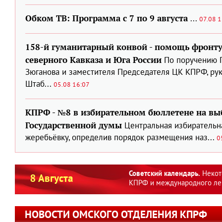
Обком ТВ: Программа с 7 по 9 августа
...
07.08 1
158-й гуманитарный конвой - помощь фронт
северного Кавказа и Юга России
По поручению 
Зюганова и заместителя Председателя ЦК КПРФ, ру
Штаб...
05.08 16:07
КПРФ - №8 в избирательном бюллетене на вы
Государственной думы
Центральная избирательн
жеребьёвку, определив порядок размещения наз...
0
Советский календарь.
Некот
8 Августа
КПРФ и международного ле
НОВОСТИ ОМСКОГО ОТДЕЛЕНИЯ КПРФ