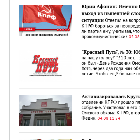
Юрий Афонин: Именно 
выход из нынешней сло
ситуации
Ответил на вопр
КПРФ бороться за неопреде
ли партия ему, учитывая, чт
прокоммунистически?
05.08
"Красный Путь", № 30: 
на нашу голову!" "310 лет... 
он был - День Рождения Омс
Хотя, через два года нам о
летие. Чтобы ещё больше п
Активизировалась Крут
отделении КПРФ прошло пл
собрание. Участвовал в его
Омского обкома КПРФ, втор
Федин.
04.08 11:54