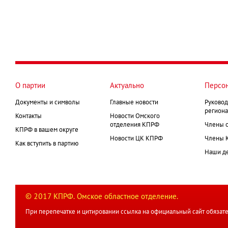
О партии
Актуально
Персо
Документы и символы
Главные новости
Руковод
региона
Контакты
Новости Омского
отделения КПРФ
Члены 
КПРФ в вашем округе
Новости ЦК КПРФ
Члены 
Как вступить в партию
Наши д
© 2017 КПРФ. Омское областное отделение.
При перепечатке и цитировании ссылка на официальный сайт обязате