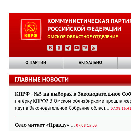
Перейти
к
КОММУНИСТИЧЕСКАЯ ПАРТИ
основному
РОССИЙСКОЙ ФЕДЕРАЦИИ
содержанию
ОМСКОЕ ОБЛАСТНОЕ ОТДЕЛЕНИЕ
О ПАРТИИ
АКТУАЛЬНО
ГЛАВНЫЕ НОВОСТИ
КПРФ - №5 на выборах в Законодательное Соб
пятёрку КПРФ? В Омском облизбиркоме прошла жер
идут в Законодательное Собрание област...
07.08 16:4
Село читает «Правду»
...
07.08 15:03