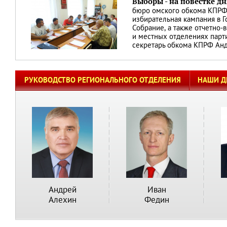
Выборы - на повестке дн
бюро омского обкома КПРФ
избирательная кампания в Г
Собрание, а также отчетно-
и местных отделениях парти
секретарь обкома КПРФ Ан
РУКОВОДСТВО РЕГИОНАЛЬНОГО ОТДЕЛЕНИЯ
НАШИ Д
Андрей
Иван
Алехин
Федин