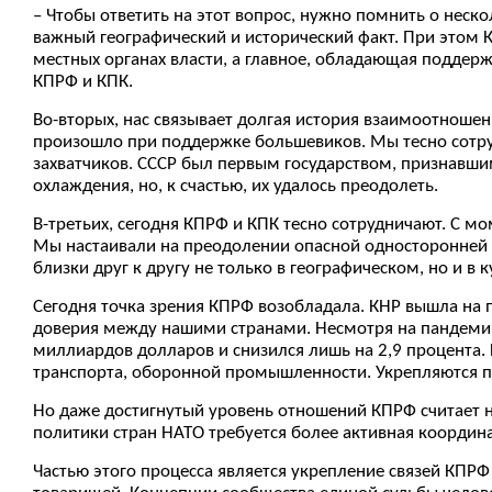
– Чтобы ответить на этот вопрос, нужно помнить о неско
важный географический и исторический факт. При этом К
местных органах власти, а главное, обладающая подде
КПРФ и КПК.
Во-вторых, нас связывает долгая история взаимоотношен
произошло при поддержке большевиков. Мы тесно сотру
захватчиков. СССР был первым государством, признавши
охлаждения, но, к счастью, их удалось преодолеть.
В-третьих, сегодня КПРФ и КПК тесно сотрудничают. С м
Мы настаивали на преодолении опасной односторонней о
близки друг к другу не только в географическом, но и 
Сегодня точка зрения КПРФ возобладала. КНР вышла на 
доверия между нашими странами. Несмотря на пандемию 
миллиардов долларов и снизился лишь на 2,9 процента.
транспорта, оборонной промышленности. Укрепляются по
Но даже достигнутый уровень отношений КПРФ считает 
политики стран НАТО требуется более активная координ
Частью этого процесса является укрепление связей КПР