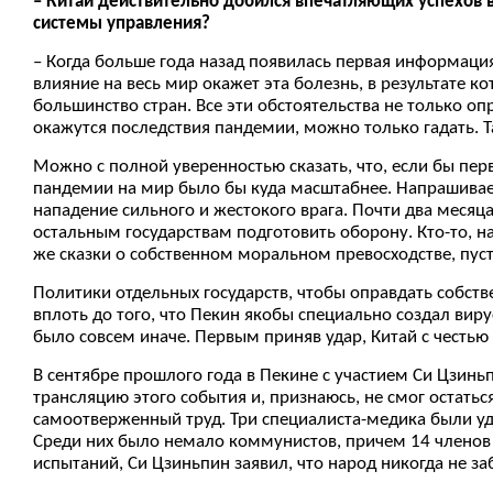
– Китай действительно добился впечатляющих успехов 
системы управления?
– Когда больше года назад появилась первая информаци
влияние на весь мир окажет эта болезнь, в результате 
большинство стран. Все эти обстоятельства не только о
окажутся последствия пандемии, можно только гадать. Та
Можно с полной уверенностью сказать, что, если бы пер
пандемии на мир было бы куда масштабнее. Напрашивае
нападение сильного и жестокого врага. Почти два месяц
остальным государствам подготовить оборону. Кто-то, н
же сказки о собственном моральном превосходстве, пуст
Политики отдельных государств, чтобы оправдать собств
вплоть до того, что Пекин якобы специально создал виру
было совсем иначе. Первым приняв удар, Китай с честью 
В сентябре прошлого года в Пекине с участием Си Цзинь
трансляцию этого события и, признаюсь, не смог остат
самоотверженный труд. Три специалиста-медика были уд
Среди них было немало коммунистов, причем 14 членов 
испытаний, Си Цзиньпин заявил, что народ никогда не з