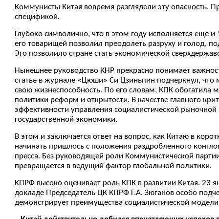
Коммунисты Китая вовремя разглядели эту опасность. П
спецификой.
Глубоко символично, что в этом году исполняется еще и 
его товарищей позволил преодолеть разруху и голод, п
Это позволило стране стать экономической сверхдержа
Нынешнее руководство КНР прекрасно понимает важност
статье в журнале «Цюши» Си Цзиньпин подчеркнул, что 
свою жизнеспособность. По его словам, КПК обогатила
политики реформ и открытости. В качестве главного кри
эффективности управления социалистической рыночной э
государственной экономики.
В этом и заключается ответ на вопрос, как Китаю в кор
начинать пришлось с положения раздробленного конглом
пресса. Без руководящей роли Коммунистической парти
превращается в ведущий фактор глобальной политики.
КПРФ высоко оценивает роль КПК в развитии Китая. 23 я
докладе Председатель ЦК КПРФ Г.А. Зюганов особо подче
демонстрирует преимущества социалистической модели 