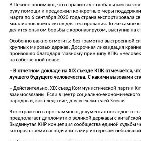
В Пекине понимают, что справиться с глобальным вызо
руку помощи и предложил конкретные меры поддержки вс
марта по 6 сентября 2020 года страна экспортировала 
миллионов комплектов для тестирования. То же самое к
делится опытом борьбы с коронавирусом, выступив на 
Особенно важно отметить: без грамотно выстроенной си
крупных мировых держав. Досрочная ликвидация крайней
произошло благодаря главному принципу КПК: «Человек и
на собственной почве.
– В отчетном докладе на ХIХ съезде КПК отмечается, 
лучшего будущего человечества. С какими вызовами с
– Действительно, ХIХ съезд Коммунистической партии К
взаимосвязаны. Если в центр социально-экономического 
народов и, как следствие, для всех жителей Земли.
Это отражено в программных документах последнего съе
предполагает дипломатию великой державы с китайской
Выдвинутая КНР концепция сообщества единой судьбы че
которая стремится подчинить мир интересам небольшой