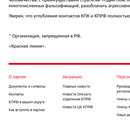
человечества, с преимуществами стратегии «Один пояс и 
многочисленных фальсификаций, разоблачать агрессивно
Уверен, что углубление контактов КПК и КПРФ полностью
* Организация, запрещенная в РФ.
«Красная линия».
О партии
Актуально
Персо
Документы и символы
Главные новости
Руковод
региона
Контакты
Новости Омского
отделения КПРФ
Члены 
КПРФ в вашем округе
Новости ЦК КПРФ
Члены 
Как вступить в партию
Наши д