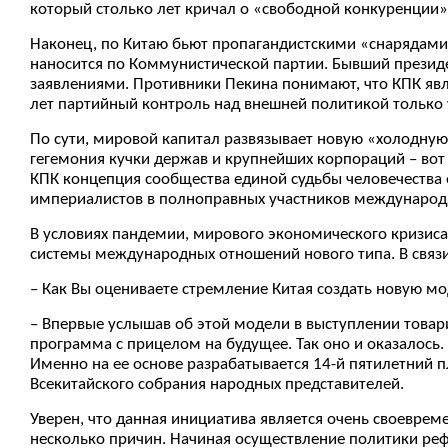
который столько лет кричал о «свободной конкуренции»
Наконец, по Китаю бьют пропагандистскими «снарядами»
наносится по Коммунистической партии. Бывший презид
заявлениями. Противники Пекина понимают, что КПК явля
лет партийный контроль над внешней политикой только 
По сути, мировой капитал развязывает новую «холодную 
гегемония кучки держав и крупнейших корпораций – вот
КПК концепция сообщества единой судьбы человечества 
империалистов в полноправных участников международн
В условиях пандемии, мирового экономического кризиса
системы международных отношений нового типа. В связи
– Как Вы оцениваете стремление Китая создать новую
– Впервые услышав об этой модели в выступлении товари
программа с прицелом на будущее. Так оно и оказалось
Именно на ее основе разрабатывается 14-й пятилетний 
Всекитайского собрания народных представителей.
Уверен, что данная инициатива является очень своевреме
несколько причин. Начиная осуществление политики реф