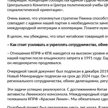
товарищей. Концепции сообщества единой судьбы челове
Центрального Комитета и Центра политической учебы Ц
социалистической ориентации».
Очень важно, что упомянутые стратегии Пекина способ
совпадает с идеями нашей партии о необходимости зам
международной интеграции и кооперации. Планете нужна
В целом, мы убеждены, что опыт китайских товарищей о
– Как стоит усиливать и укреплять сотрудничество, об
– Отношения КПРФ и КПК находятся на высоком уровне и
нашей партии после ельцинского запрета в 1991 году. Ещ
он неоднократно продлевался.
Очередной такой документ был подписан в декабре 2019 
Новый Меморандум подписан на срок до 2024 года. Он 
регионального сотрудничества, обмен делегациями, рег
Эти задачи успешно реализуются. С достижениями Китая
активисты Ленинского комсомола. Международный отдел
телеканала КПРФ «Красная Линия». Мы обязательно сдел
Подобный проект был реализован шесть лет назад. В ре