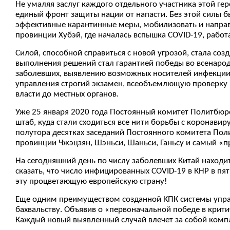
Не умаляя заслуг каждого отдельного участника этой гер
единый фронт защиты нации от напасти. Без этой силы 
эффективные карантинные меры, мобилизовать и направи
провинции Хубэй, где началась вспышка COVID-19, работ
Силой, способной справиться с новой угрозой, стала со
выполнения решений стал гарантией победы во всенарод
заболевших, выявлению возможных носителей инфекции,
управления строгий экзамен, всеобъемлющую проверку на
власти до местных органов.
Уже 25 января 2020 года Постоянный комитет Политбюр
штаб, куда стали сходиться все нити борьбы с коронавир
полутора десятках заседаний Постоянного комитета Пол
провинции Чжэцзян, Шэньси, Шаньси, Ганьсу и самый «пр
На сегодняшний день по числу заболевших Китай находит
сказать, что число инфицированных COVID-19 в КНР в пя
эту процветающую европейскую страну!
Еще одним преимуществом созданной КПК системы управл
бахвальству. Объявив о «первоначальной победе в крити
Каждый новый выявленный случай влечет за собой комп