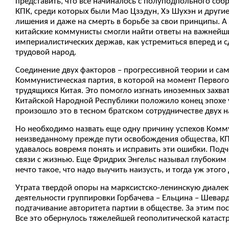
представить, что все начиналось с полуподпольного со
КПК, среди которых были Мао Цзэдун, Хэ Шухэн и другие
лишения и даже на смерть в борьбе за свои принципы. 
китайские коммунисты смогли найти ответы на важнейши
империалистических держав, как устремиться вперед и с
трудовой народ.
Соединение двух факторов – прогрессивной теории и са
Коммунистическая партия, в которой на момент Первого
трудящихся Китая. Это помогло изгнать иноземных захва
Китайской Народной Республики положило конец эпохе у
произошло это в тесном братском сотрудничестве двух на
Но необходимо назвать еще одну причину успехов Комму
неизведанному прежде пути освобождения общества, КП
удавалось вовремя понять и исправить эти ошибки. Подче
связи с жизнью. Еще Фридрих Энгельс называл глубоким
нечто такое, что надо выучить наизусть, и тогда уж этого
Утрата твердой опоры на марксистско-ленинскую диалек
деятельности группировки Горбачева – Ельцина – Шева
подтачивание авторитета партии в обществе. За этим по
Все это обернулось тяжелейшей геополитической катастр