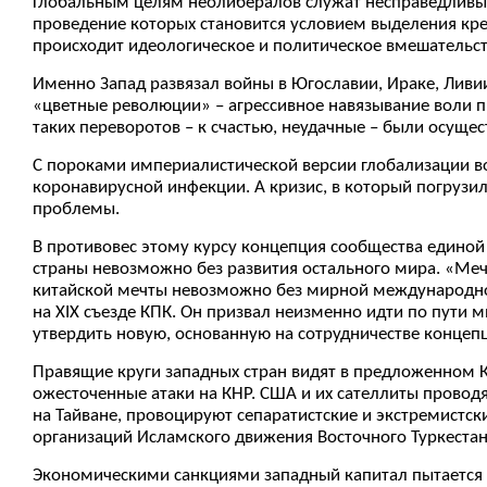
Глобальным целям неолибералов служат несправедливы
проведение которых становится условием выделения 
происходит идеологическое и политическое вмешательств
Именно Запад развязал войны в Югославии, Ираке, Ливи
«цветные революции» – агрессивное навязывание воли п
таких переворотов – к счастью, неудачные – были осущест
С пороками империалистической версии глобализации во
коронавирусной инфекции. А кризис, в который погрузи
проблемы.
В противовес этому курсу концепция сообщества единой 
страны невозможно без развития остального мира. «Меч
китайской мечты невозможно без мирной международной
на ХIХ съезде КПК. Он призвал неизменно идти по пути 
утвердить новую, основанную на сотрудничестве концеп
Правящие круги западных стран видят в предложенном 
ожесточенные атаки на КНР. США и их сателлиты провод
на Тайване, провоцируют сепаратистские и экстремистс
организаций Исламского движения Восточного Туркестана
Экономическими санкциями западный капитал пытается у