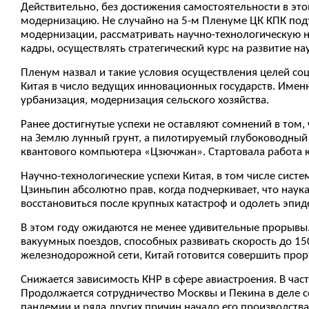
Действительно, без достижения самостоятельности в эт
модернизацию. Не случайно на 5-м Пленуме ЦК КПК под
модернизации, рассматривать научно-технологическую н
кадры, осуществлять стратегический курс на развитие на
Пленум назвал и такие условия осуществления целей со
Китая в число ведущих инновационных государств. Именн
урбанизация, модернизация сельского хозяйства.
Ранее достигнутые успехи не оставляют сомнений в том,
на Землю лунный грунт, а пилотируемый глубоководный
квантового компьютера «Цзючжан». Стартовала работа к
Научно-технологические успехи Китая, в том числе систе
Цзиньпин абсолютно прав, когда подчеркивает, что наук
восстановиться после крупных катастроф и одолеть эпид
В этом году ожидаются не менее удивительные прорывы. 
вакуумных поездов, способных развивать скорость до 1
железнодорожной сети, Китай готовится совершить прор
Снижается зависимость КНР в сфере авиастроения. В час
Продолжается сотрудничество Москвы и Пекина в деле 
пандемии и ряда других причин начало его производства