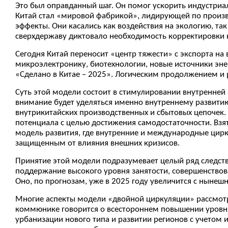
Это был оправданный шаг. Он помог ускорить индустриа
Китай стал «мировой фабрикой», лидирующей по произ
эффекты. Они касались как воздействия на экологию, та
сверхдержаву диктовало необходимость корректировки 
Сегодня Китай переносит «центр тяжести» с экспорта н
микроэлектронику, биотехнологии, новые источники эн
«Сделано в Китае – 2025». Логическим продолжением и 
Суть этой модели состоит в стимулировании внутренне
внимание будет уделяться именно внутреннему развитию.
внутрикитайских производственных и сбытовых цепочек. 
потенциала с целью достижения самодостаточности. Взят
модель развития, где внутренние и международные цирку
защищенным от влияния внешних кризисов.
Принятие этой модели подразумевает целый ряд следств
поддержание высокого уровня занятости, совершенствова
Оно, по прогнозам, уже в 2025 году увеличится с нынеш
Многие аспекты модели «двойной циркуляции» рассмотр
коммюнике говорится о всестороннем повышении уровня 
урбанизации нового типа и развитии регионов с учетом