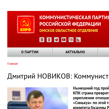
Перейти
к
КОММУНИСТИЧЕСКАЯ ПАРТИ
основному
РОССИЙСКОЙ ФЕДЕРАЦИИ
содержанию
ОМСКОЕ ОБЛАСТНОЕ ОТДЕЛЕНИЕ
О ПАРТИИ
АКТУАЛЬНО
Главная
Строка
навигации
Дмитрий НОВИКОВ: Коммунисти
Нынешний год пройд
КПК страна преврат
укрепление отноше
«Синьхуа» по этой 
комитета Госдумы 