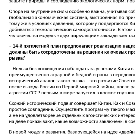
защите природы и соблюдению экологических норм, по
Опора на внутренние силы особенно важна, учитывая со
глобальная экономическая система, выстроенная по пр
тому же в условиях давления, которому подвергаются К
добиваться технологической самодостаточности. В этом
человечества модель «двух циркуляций» закладывает ос
– 14-й пятилетний план предполагает реализацию нацио
должны быть сосредоточены на решении ключевых проб
рывка?
– Нельзя без восхищения наблюдать за успехами Китая в
преимущественно аграрной и бедной страны в передово
исторический аналог такого рывка – это развитие Совет
после выхода России из Первой мировой войны, после 
агрессии СССР первым в мире запустил в космос спутник
Схожий исторический подвиг совершает Китай. Как и Сов
простое совпадение. Осуществить программу такого мас
а не на удовлетворение отдельных эгоистических интере
на деле показывают, какие возможности заключены в со
В новой модели развития, базирующейся на идее «двойн