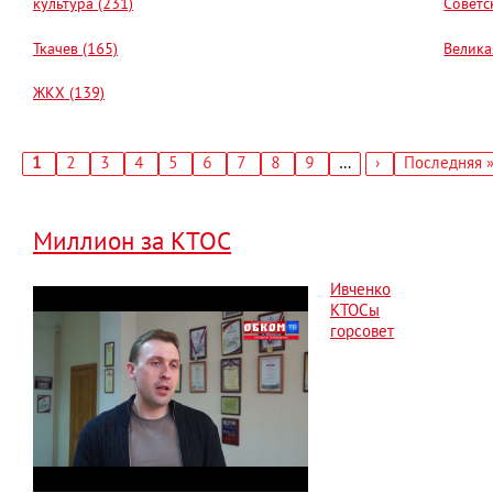
культура (231)
Советс
Ткачев (165)
Велика
ЖКХ (139)
Текущая
1
Страница
2
Страница
3
Страница
4
Страница
5
Страница
6
Страница
7
Страница
8
Страница
9
…
Следующая
›
Последняя
Последняя 
страница
страница
страница
Нумерация
страниц
Миллион за КТОС
Ивченко
КТОСы
горсовет