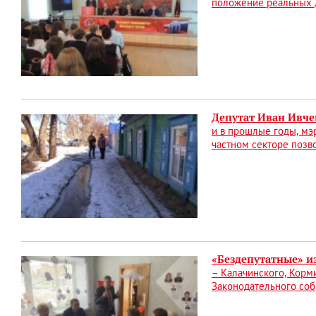
положение реальных д
Депутат Иван Ивче
и в прошлые годы, мэ
частном секторе позв
«Бездепутатные» и
– Калачинского, Корм
Законодательного со