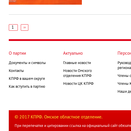
1
Следующая
››
страница
Нумерация
страниц
О партии
Актуально
Персо
Документы и символы
Главные новости
Руковод
региона
Контакты
Новости Омского
отделения КПРФ
Члены 
КПРФ в вашем округе
Новости ЦК КПРФ
Члены 
Как вступить в партию
Наши д
© 2017 КПРФ. Омское областное отделение.
При перепечатке и цитировании ссылка на официальный сайт обязате