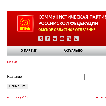
Перейти
к
КОММУНИСТИЧЕСКАЯ ПАРТИ
основному
РОССИЙСКОЙ ФЕДЕРАЦИИ
содержанию
ОМСКОЕ ОБЛАСТНОЕ ОТДЕЛЕНИЕ
О ПАРТИИ
АКТУАЛЬНО
Главная
Строка
навигации
Название
история (319)
эконом