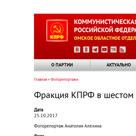
Перейти
к
КОММУНИСТИЧЕСКАЯ
основному
РОССИЙСКОЙ ФЕДЕР
содержанию
ОМСКОЕ ОБЛАСТНОЕ ОТДЕЛ
О ПАРТИИ
АКТУАЛЬНО
Главная
Фоторепортажи
Строка
навигации
Фракция КПРФ в шестом 
Дата
25.10.2017
Фоторепортаж Анатолия Алехина