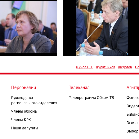
Жуков С.Т.
Курятников
Федотов
Пе
Персоналии
Телеканал
Агитп
Руководство
Телепрограмма Обком-ТВ
Фотор
регионального отделения
Видеот
Члены обкома
Библио
Члены КРК
Газета
Наши депутаты
Выборк