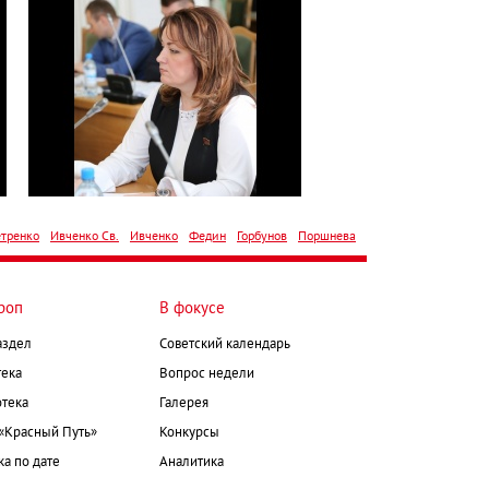
тренко
Ивченко Св.
Ивченко
Федин
Горбунов
Поршнева
роп
В фокусе
аздел
Советский календарь
ека
Вопрос недели
тека
Галерея
 «Красный Путь»
Конкурсы
а по дате
Аналитика