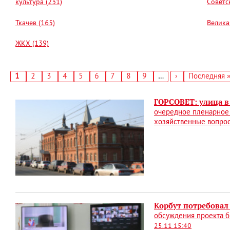
культура (231)
Советс
Ткачев (165)
Велика
ЖКХ (139)
Текущая
1
Страница
2
Страница
3
Страница
4
Страница
5
Страница
6
Страница
7
Страница
8
Страница
9
…
Следующая
›
Последняя
Последняя 
страница
страница
страница
Нумерация
страниц
ГОРСОВЕТ: улица в
очередное пленарное 
хозяйственные вопро
Корбут потребовал
обсуждения проекта б
25.11 15:40