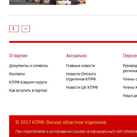
1
Следующая
››
страница
Нумерация
страниц
О партии
Актуально
Персо
Документы и символы
Главные новости
Руковод
региона
Контакты
Новости Омского
отделения КПРФ
Члены 
КПРФ в вашем округе
Новости ЦК КПРФ
Члены 
Как вступить в партию
Наши д
© 2017 КПРФ. Омское областное отделение.
При перепечатке и цитировании ссылка на официальный сайт обязате