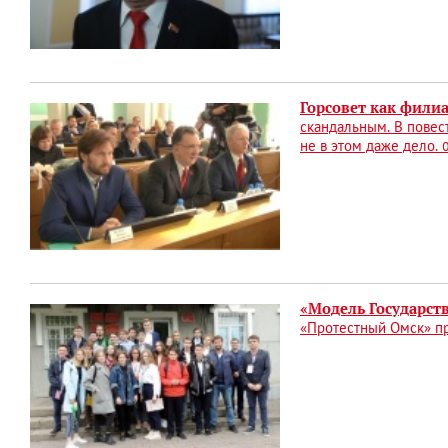
Горсовет как фили
скандальным. В повес
не в этом даже дело.
«Модель Государст
«Протестный Омск» п