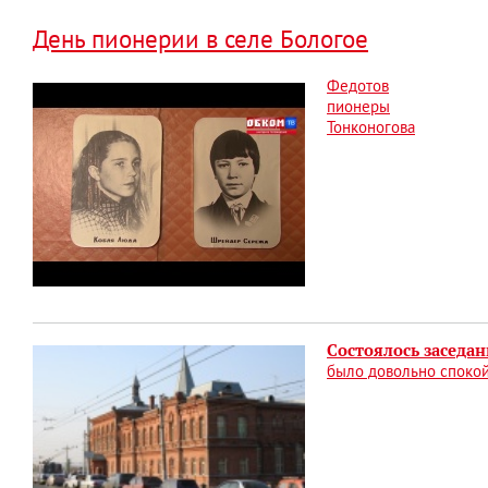
День пионерии в селе Бологое
Федотов
пионеры
Тонконогова
Состоялось заседан
было довольно спокой