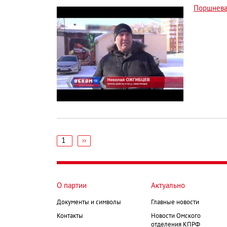
Поршнев
1
Следующая
››
страница
Нумерация
страниц
О партии
Актуально
Документы и символы
Главные новости
Контакты
Новости Омского
отделения КПРФ