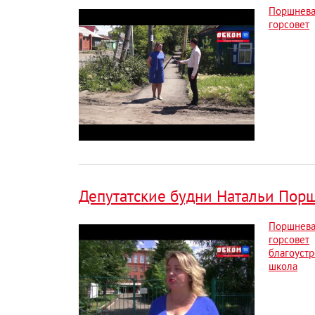
Поршнев
горсовет
Депутатские будни Натальи Пор
Поршнев
горсовет
благоустр
школа