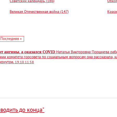
Советский календарь (186)
Обком
Великая Отечественная война (147)
Красн
едующая
Последняя
Последняя »
аница
страница
т ангины, а оказался COVID
Наталья Викторовна Поршнева рабо
нии комитета горсовета по социальным вопросам она рассказала, 
изнутри.
19.10 11:58
водить до конца"