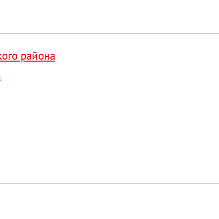
кого района
а