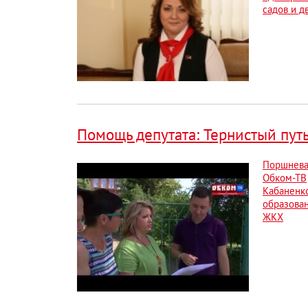
садов и д
Помощь депутата: Тернистый пут
Поршнев
Обком-ТВ
Кабаненк
образова
ЖКХ