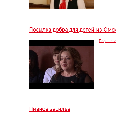
Посылка добра для детей из Омс
Поршнев
Пивное засилье