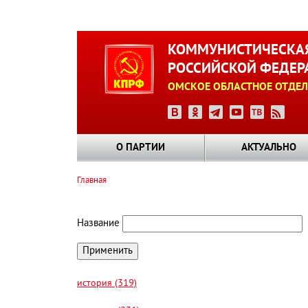
Перейти
к
КОММУНИСТИЧЕСКАЯ
основному
РОССИЙСКОЙ ФЕДЕР
содержанию
ОМСКОЕ ОБЛАСТНОЕ ОТДЕЛ
О ПАРТИИ
АКТУАЛЬНО
Главная
Строка
навигации
Название
история (319)