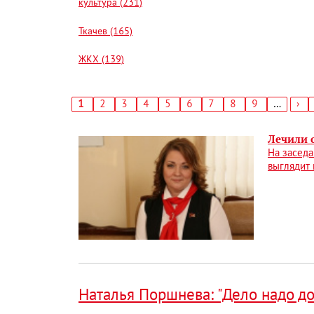
культура (231)
Ткачев (165)
ЖКХ (139)
Текущая
1
Страница
2
Страница
3
Страница
4
Страница
5
Страница
6
Страница
7
Страница
8
Страница
9
…
Сл
›
страница
стр
Нумерация
страниц
Лечили о
На заседа
выглядит 
Наталья Поршнева: "Дело надо до