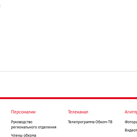
а
Персоналии
Телеканал
Агитп
Руководство
Телепрограмма Обком-ТВ
Фотор
регионального отделения
Видеот
Члены обкома