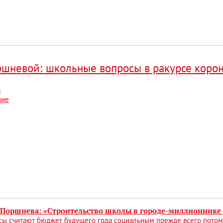
ршневой: школьные вопросы в ракурсе коро
а
ние
 Поршнева: «Строительство школы в городе-миллионнике 
ы считают бюджет будущего года социальным прежде всего потому