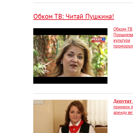
Обком ТВ: Читай Пушкина!
Обком-ТВ
Поршнев
культура
проморол
Депутат
приняли п
аренду ве