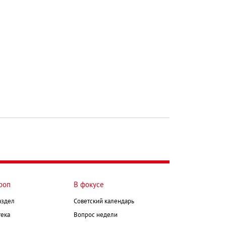
роп
В фокусе
аздел
Советский календарь
ека
Вопрос недели