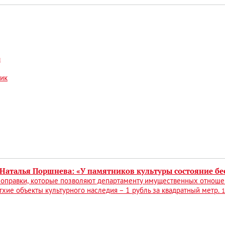
а
ик
 Наталья Поршнева: «У памятников культуры состояние бе
оправки, которые позволяют департаменту имущественных отношен
тхие объекты культурного наследия – 1 рубль за квадратный метр.
1