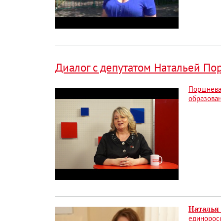
Диалог с депутатом Натальей По
Поршнев
образова
Наталья
единоросс