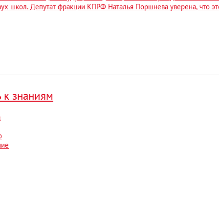
вух школ. Депутат фракции КПРФ Наталья Поршнева уверена, что 
ь к знаниям
а
о
ние