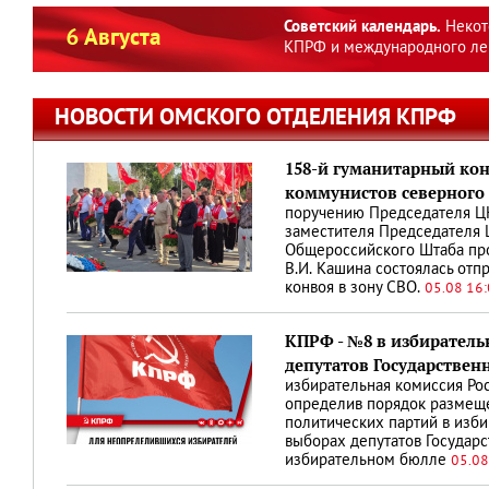
Советский календарь.
Некот
6 Августа
КПРФ и международного ле
НОВОСТИ ОМСКОГО ОТДЕЛЕНИЯ КПРФ
158-й гуманитарный кон
коммунистов северного 
поручению Председателя ЦК
заместителя Председателя 
Общероссийского Штаба пр
В.И. Кашина состоялась отп
конвоя в зону СВО.
05.08 16
КПРФ - №8 в избиратель
депутатов Государствен
избирательная комиссия Ро
определив порядок размещ
политических партий в изб
выборах депутатов Государ
избирательном бюлле
05.08