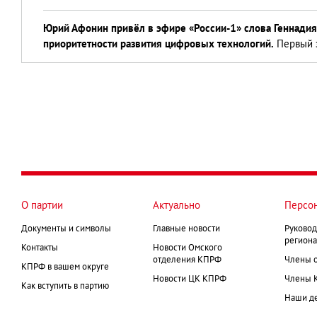
Юрий Афонин привёл в эфире «России-1» слова Геннадия
приоритетности развития цифровых технологий.
Первый з
О партии
Актуально
Персо
Документы и символы
Главные новости
Руковод
региона
Контакты
Новости Омского
отделения КПРФ
Члены 
КПРФ в вашем округе
Новости ЦК КПРФ
Члены 
Как вступить в партию
Наши д