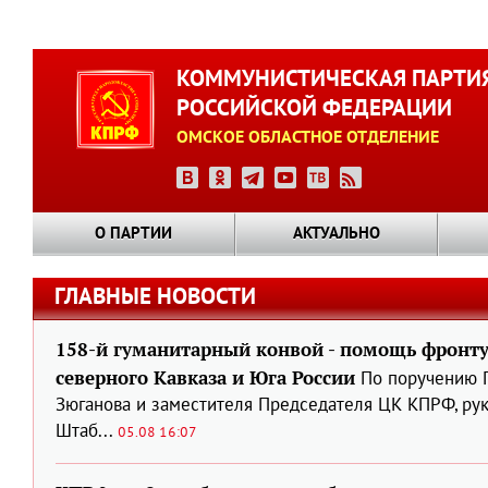
Перейти
к
КОММУНИСТИЧЕСКАЯ ПАРТИ
основному
РОССИЙСКОЙ ФЕДЕРАЦИИ
содержанию
ОМСКОЕ ОБЛАСТНОЕ ОТДЕЛЕНИЕ
О ПАРТИИ
АКТУАЛЬНО
ГЛАВНЫЕ НОВОСТИ
158-й гуманитарный конвой - помощь фронт
северного Кавказа и Юга России
По поручению 
Зюганова и заместителя Председателя ЦК КПРФ, ру
Штаб...
05.08 16:07