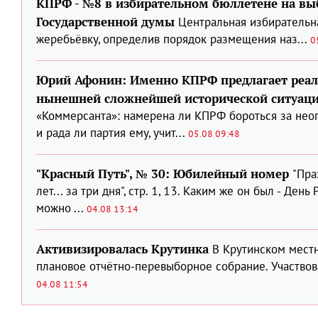
КПРФ - №8 в избирательном бюллетене на вы
Государственной думы
Центральная избирательн
жеребьёвку, определив порядок размещения наз...
0
Юрий Афонин: Именно КПРФ предлагает реал
нынешней сложнейшей исторической ситуац
«Коммерсанта»: намерена ли КПРФ бороться за нео
и рада ли партия ему, учит...
05.08 09:48
"Красный Путь", № 30: Юбилейный номер
"Пра
лет... за три дня", стр. 1, 13. Каким же он был - Де
можно ...
04.08 13:14
Активизировалась Крутинка
В Крутинском мест
плановое отчётно-перевыборное собрание. Участвова
04.08 11:54