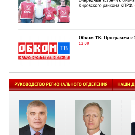
Очередные встречи с омич
Кировского райкома КПРФ.
Обком ТВ: Программа с 3
12:08
РУКОВОДСТВО РЕГИОНАЛЬНОГО ОТДЕЛЕНИЯ
НАШИ Д