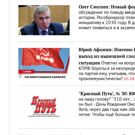
Олег Смолин: Новый фо
обсуждение по поводу введе
истории. Рособрнадзор план
инициативу к 2030 году. В
может появиться и в экзаме
Юрий Афонин: Именно 
выход из нынешней сло
ситуации
Ответил на вопр
КПРФ бороться за неопреде
ли партия ему, учитывая, чт
прокоммунистически?
05.08
"Красный Путь", № 30: 
на нашу голову!" "310 лет... 
он был - День Рождения Омс
Хотя, через два года нам о
летие. Чтобы ещё больше п