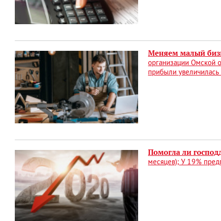
Меняем малый бизн
организации Омской о
прибыли увеличилась 
Помогла ли господ
месяцев); У 19% пре