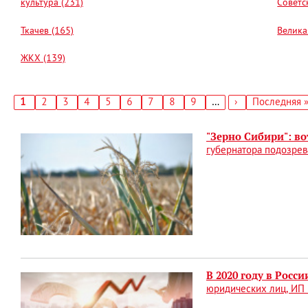
культура (231)
Советс
Ткачев (165)
Велика
ЖКХ (139)
Текущая
1
Страница
2
Страница
3
Страница
4
Страница
5
Страница
6
Страница
7
Страница
8
Страница
9
…
Следующая
›
Последняя
Последняя 
страница
страница
страница
Нумерация
страниц
"Зерно Сибири": во
губернатора подозрев
В 2020 году в Росс
юридических лиц, ИП 