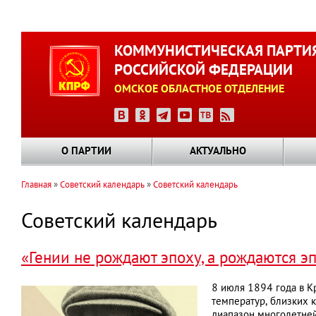
Перейти
к
КОММУНИСТИЧЕСКАЯ ПАРТИ
основному
РОССИЙСКОЙ ФЕДЕРАЦИИ
содержанию
ОМСКОЕ ОБЛАСТНОЕ ОТДЕЛЕНИЕ
О ПАРТИИ
АКТУАЛЬНО
Главная
Советский календарь
Советский календарь
Строка
навигации
Советский календарь
«Гении не рождают эпоху, а рождаются э
8 июля 1894 года в К
температур, близких 
диапазон многолетней