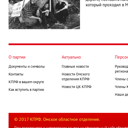
который проходил в М
О партии
Актуально
Персо
Документы и символы
Главные новости
Руковод
региона
Контакты
Новости Омского
отделения КПРФ
Члены 
КПРФ в вашем округе
Новости ЦК КПРФ
Члены 
Как вступить в партию
Наши д
© 2017 КПРФ. Омское областное отделение.