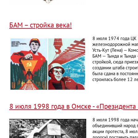
БАМ – стройка века!
8 июля 1974 года ЦК 
железнодорожной маги
Усть-Кут (Лена) — Ком
БАМ — Тында и Тында 
стройкой, сюда приез
создании штаба строи
была сдана в постоянн
строилась более 12 ле
8 июля 1998 года в Омске - «Президента 
8 июля 1998 года нача
объединивший народ п
акции протеста, 8 июл
дороги) поставить па