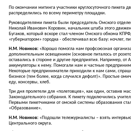
По окончании митинга участники круглосуточного пикета дв
распределились по всему периметру площадки.
Руководителями пикета были председатель Омского отдел
Николай Иванович Коровин, начальник штаба этого движе
Бугаков, который вскоре стал членом Омского обкома КПР
«губернатором» городка - обеспечивал всю базу: ночлег, пи
Н.М. Новиков:
«Хорошо помогла нам профсоюзная организац
дополнительным освещением (основное питалось от розеток
оставались в стороне и другие предприятия. Например, от 
аккумуляторы к нему. Помогали нам и частные предприним
Некоторые предприниматели приходили к нам сами, спрашив
бизнесе (тем более, когда случился дефолт)». Простые ом
еду, консервы, хлеб.
Три дня пролетели для «полетовцев», как один, оставив ма
Законодательного собрания. К пикету подключились учител
Первыми пикетчиками от омской системы образования стал
«Образование».
Н.М. Новиков:
«Подошли тележурналисты – взять интервью
Центрального округа.