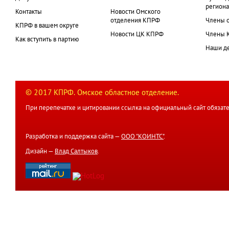
региона
Контакты
Новости Омского
отделения КПРФ
Члены 
КПРФ в вашем округе
Новости ЦК КПРФ
Члены 
Как вступить в партию
Наши д
© 2017 КПРФ. Омское областное отделение.
При перепечатке и цитировании ссылка на официальный сайт обязате
Разработка и поддержка сайта —
ООО "КОИНТС"
.
Дизайн —
Влад Салтыков
.