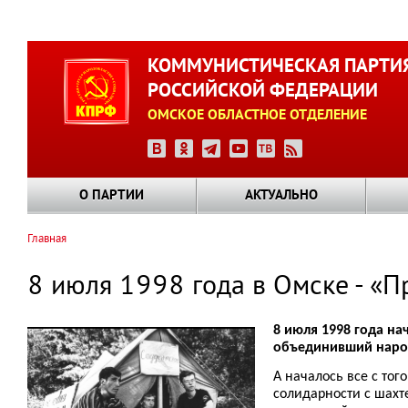
Перейти
к
КОММУНИСТИЧЕСКАЯ ПАРТИ
основному
РОССИЙСКОЙ ФЕДЕРАЦИИ
содержанию
ОМСКОЕ ОБЛАСТНОЕ ОТДЕЛЕНИЕ
О ПАРТИИ
АКТУАЛЬНО
Главная
Строка
навигации
8 июля 1998 года в Омске - «П
8 июля 1998 года на
объединивший наро
А началось все с тог
солидарности с шахт