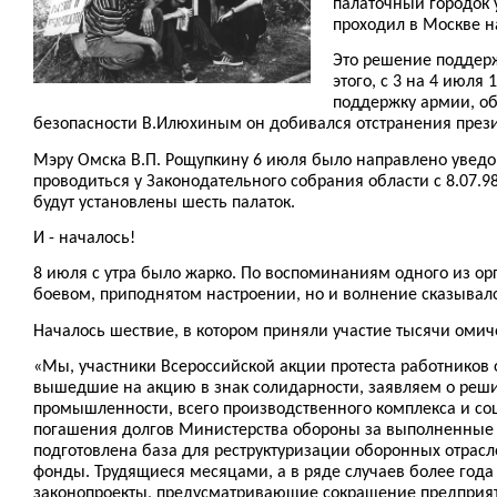
палаточный городок 
проходил в Москве н
Это решение поддерж
этого, с 3 на 4 июля
поддержку армии, об
безопасности В.Илюхиным он добивался отстранения прези
Мэру Омска В.П. Рощупкину 6 июля было направлено уведом
проводиться у Законодательного собрания области с 8.07.9
будут установлены шесть палаток.
И - началось!
8 июля с утра было жарко. По воспоминаниям одного из орг
боевом, приподнятом настроении, но и волнение сказывалось
Началось шествие, в котором приняли участие тысячи омич
«Мы, участники Всероссийской акции протеста работников 
вышедшие на акцию в знак солидарности, заявляем о реши
промышленности, всего производственного комплекса и соц
погашения долгов Министерства обороны за выполненные р
подготовлена база для реструктуризации оборонных отра
фонды. Трудящиеся месяцами, а в ряде случаев более года
законопроекты, предусматривающие сокращение предприяти