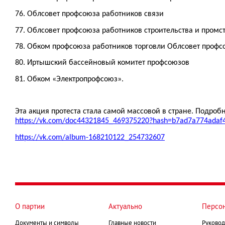
76. Облсовет профсоюза работников связи
77. Облсовет профсоюза работников строительства и пром
78. Обком профсоюза работников торговли Облсовет профс
80. Иртышский бассейновый комитет профсоюзов
81. Обком «Электропрофсоюз».
Эта акция протеста стала самой массовой в стране. Подроб
https://vk.com/doc44321845_469375220?hash=b7ad7a774ada
https://vk.com/album-168210122_254732607
О партии
Актуально
Персо
Документы и символы
Главные новости
Руковод