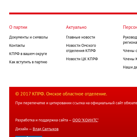
О партии
Актуально
Персо
Документы и символы
Главные новости
Руковод
региона
Контакты
Новости Омского
отделения КПРФ
Члены 
КПРФ в вашем округе
Новости ЦК КПРФ
Члены 
Как вступить в партию
Наши д
© 2017 КПРФ. Омское областное отделение.
При перепечатке и цитировании ссылка на официальный сайт обязате
Разработка и поддержка сайта —
ООО "КОИНТС"
.
Дизайн —
Влад Салтыков
.