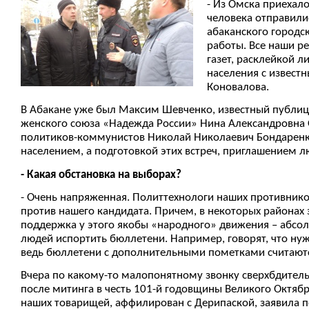
- Из Омска приехало
человека отправили
абаканского городс
работы. Все наши р
газет, расклейкой л
населения с извес
Коновалова.
В Абакане уже был Максим Шевченко, известный публици
женского союза «Надежда России» Нина Александровна О
политиков-коммунистов Николай Николаевич Бондаренко
населением, а подготовкой этих встреч, приглашением 
- Какая обстановка на выборах?
- Очень напряженная. Политтехнологи наших противник
против нашего кандидата. Причем, в некоторых районах
поддержка у этого якобы «народного» движения – абсолю
людей испортить бюллетени. Например, говорят, что нуж
ведь бюллетени с дополнительными пометками считаются
Вчера по какому-то малопонятному звонку сверхбдитель
после митинга в честь 101-й годовщины Великого Октяб
наших товарищей, аффилирован с Дерипаской, заявила п