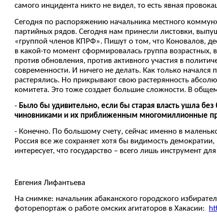
самого инцидента никто не видел, то есть явная прово
Сегодня по распоряжению начальника местного коммунхо
партийных рядов. Сегодня нам принесли листовки, вып
«группой членов КПРФ». Пишут о том, что Коновалов, дес
в какой-то момент сформировалась группа возрастных, 
против обновления, против активного участия в политич
современности. И ничего не делать. Как только начался 
растерялись. Но прикрывают свою растерянность абсолю
комитета. Это тоже создает большие сложности. В обще
-
Было бы удивительно, если бы старая власть ушла без
чиновниками и их приближенным многомиллионные п
- Конечно. По большому счету, сейчас именно в маленьк
Россия все же сохраняет хотя бы видимость демократии, 
интересует, что государство – всего лишь инструмент дл
Евгения Лифантьева
На снимке: начальник абаканского городского избирате
фоторепортаж о работе омских агитаторов в Хакасии:
ht