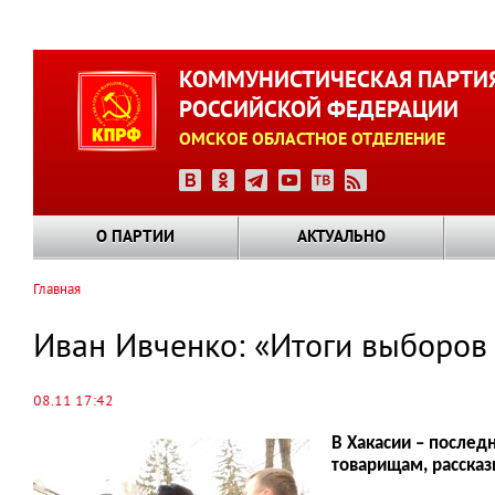
Перейти
к
КОММУНИСТИЧЕСКАЯ ПАРТИ
основному
РОССИЙСКОЙ ФЕДЕРАЦИИ
содержанию
ОМСКОЕ ОБЛАСТНОЕ ОТДЕЛЕНИЕ
О ПАРТИИ
АКТУАЛЬНО
Главная
Строка
навигации
Иван Ивченко: «Итоги выборов 
08.11 17:42
В Хакасии – послед
товарищам, рассказ