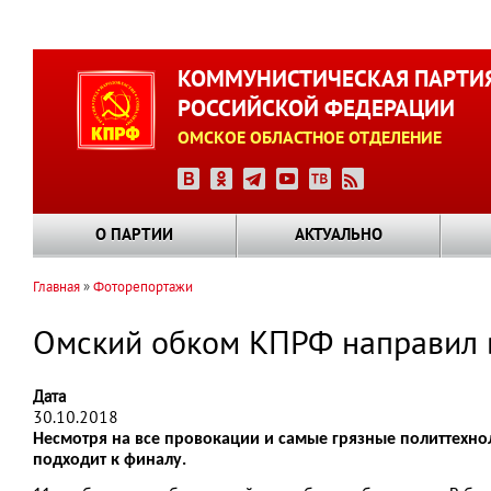
Перейти
к
КОММУНИСТИЧЕСКАЯ ПАРТИ
основному
РОССИЙСКОЙ ФЕДЕРАЦИИ
содержанию
ОМСКОЕ ОБЛАСТНОЕ ОТДЕЛЕНИЕ
О ПАРТИИ
АКТУАЛЬНО
Главная
Фоторепортажи
Строка
навигации
Омский обком КПРФ направил 
Дата
30.10.2018
Несмотря на все провокации и самые грязные политтехно
подходит к финалу.