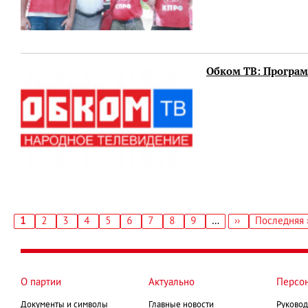
Обком ТВ: Программ
Текущая
1
Страница
2
Страница
3
Страница
4
Страница
5
Страница
6
Страница
7
Страница
8
Страница
9
…
Следующая
››
Последняя
Последняя 
страница
страница
страница
Нумерация
страниц
О партии
Актуально
Персо
Документы и символы
Главные новости
Руковод