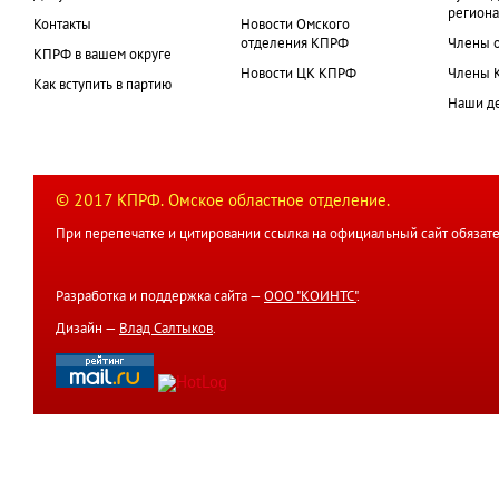
региона
Контакты
Новости Омского
отделения КПРФ
Члены 
КПРФ в вашем округе
Новости ЦК КПРФ
Члены 
Как вступить в партию
Наши д
© 2017 КПРФ. Омское областное отделение.
При перепечатке и цитировании ссылка на официальный сайт обязате
Разработка и поддержка сайта —
ООО "КОИНТС"
.
Дизайн —
Влад Салтыков
.