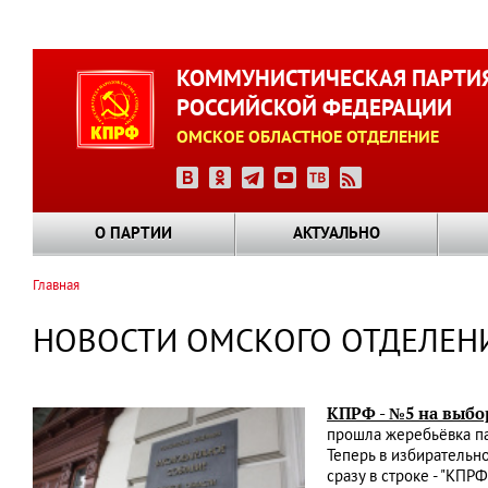
Перейти
к
КОММУНИСТИЧЕСКАЯ ПАРТИ
основному
РОССИЙСКОЙ ФЕДЕРАЦИИ
содержанию
ОМСКОЕ ОБЛАСТНОЕ ОТДЕЛЕНИЕ
О ПАРТИИ
АКТУАЛЬНО
Главная
Строка
навигации
НОВОСТИ ОМСКОГО ОТДЕЛЕН
КПРФ - №5 на выбо
прошла жеребьёвка па
Теперь в избирательн
сразу в строке - "КПР