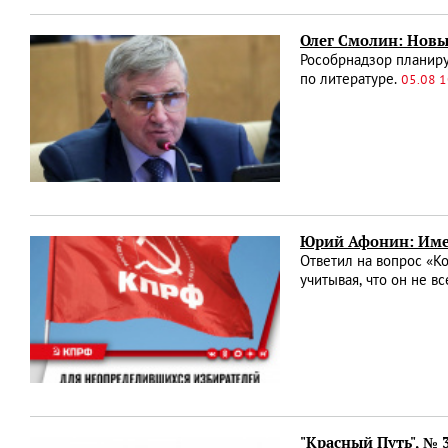
Олег Смолин: Новы
Рособрнадзор планиру
по литературе.
05.08 1
Юрий Афонин: Име
Ответил на вопрос «К
учитывая, что он не 
"Красный Путь", №