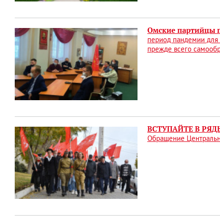
Омские партийцы п
период пандемии для 
прежде всего самооб
ВСТУПАЙТЕ В РЯД
Обращение Центральн