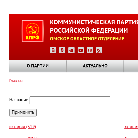
Перейти
к
КОММУНИСТИЧЕСКАЯ ПАРТИ
основному
РОССИЙСКОЙ ФЕДЕРАЦИИ
содержанию
ОМСКОЕ ОБЛАСТНОЕ ОТДЕЛЕНИЕ
О ПАРТИИ
АКТУАЛЬНО
Главная
Строка
навигации
Название
история (319)
эконом