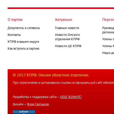
страница
Нумерация
страниц
О партии
Актуально
Персо
Документы и символы
Главные новости
Руковод
региона
Контакты
Новости Омского
отделения КПРФ
Члены 
КПРФ в вашем округе
Новости ЦК КПРФ
Члены 
Как вступить в партию
Наши д
© 2017 КПРФ. Омское областное отделение.
При перепечатке и цитировании ссылка на официальный сайт обязате
Разработка и поддержка сайта —
ООО "КОИНТС"
.
Дизайн —
Влад Салтыков
.