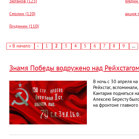
Зюганов (123)
Федин 
Смолин (120)
акция 
Грудинин (110)
Первая
« В начало
‹
Страница
1
Текущая
2
Страница
3
Страница
4
Страница
5
Страница
6
Страница
7
Страница
8
Страниц
9
…
←
страница
страница
Нумерация
страниц
Знамя Победы водружено над Рейхстаго
В ночь с 30 апреля н
Рейхстаг, вспоминали
Кантария подняться н
Алексею Бересту было
на фронтоне главного 