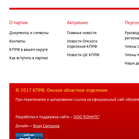
Нумерация
страниц
О партии
Актуально
Персо
Документы и символы
Главные новости
Руковод
региона
Контакты
Новости Омского
отделения КПРФ
Члены 
КПРФ в вашем округе
Новости ЦК КПРФ
Члены 
Как вступить в партию
Наши д
© 2017 КПРФ. Омское областное отделение.
При перепечатке и цитировании ссылка на официальный сайт обязате
Разработка и поддержка сайта —
ООО "КОИНТС"
.
Дизайн —
Влад Салтыков
.