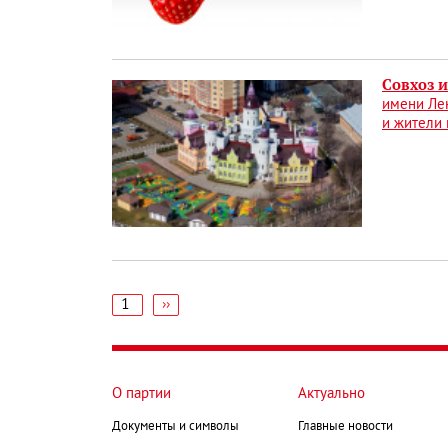
Совхоз 
имени Лен
и жители
1
Следующая
››
страница
Нумерация
страниц
О партии
Актуально
Документы и символы
Главные новости