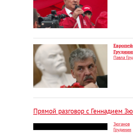
Европей
Грудини
Павла Гру
Прямой разговор с Геннадием Зю
Зюганов
Грудинин