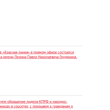
те «Красная линия» в прямом эфире состоялся
а имени Ленина Павла Николаевича Грудинина.
уем обращение лидера КПРФ и народно-
аницах в соцсетях, с призывом к гражданам о