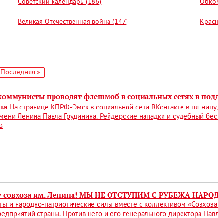
Советский календарь (186)
Обком
Великая Отечественная война (147)
Красн
едующая
Последняя
Последняя »
аница
страница
коммунисты проводят флешмоб в социальных сетях в подд
на
На странице КПРФ-Омск в социальной сети ВКонтакте в пятницу,
мени Ленина Павла Грудинина. Рейдерские нападки и судебный бес
43
у совхоза им. Ленина! МЫ НЕ ОТСТУПИМ С РУБЕЖА НАР
ы и народно-патриотические силы вместе с коллективом «Совхоза
едприятий страны. Против него и его генерального директора Пав