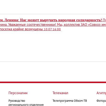
им. Ленина: Нас может выручить народная солидарность!
П
ина. Уважаемые соотечественники! Мы, коллектив ЗАО «Совхоз име
 поселка крайне возмущены
10.07 16:00
Персоналии
Телеканал
Агитп
Руководство
Телепрограмма Обком-ТВ
Фотор
регионального отделения