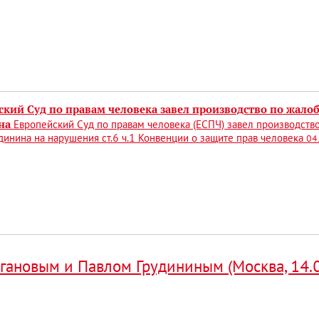
ский Суд по правам человека завел производство по жало
на
Европейский Суд по правам человека (ЕСПЧ) завел производств
динина на нарушения ст.6 ч.1 Конвенции о защите прав человека
04
гановым и Павлом Грудининым (Москва, 14.