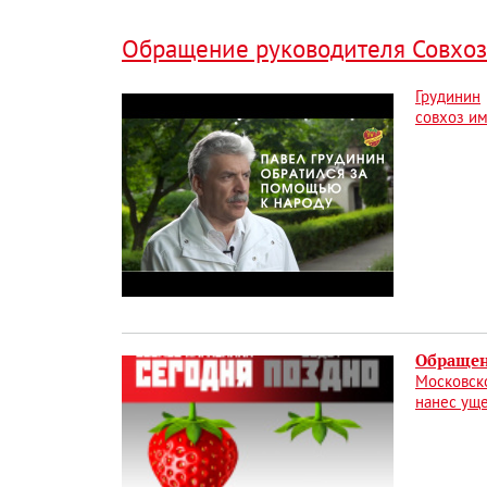
Обращение руководителя Совхоза 
Грудинин
совхоз и
Обращен
Московско
нанес уще