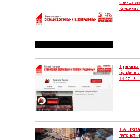
совхоз и
Красная 
Прямой 
брифинг л
14.07 15:1
Г.А. Зюг
патриотич