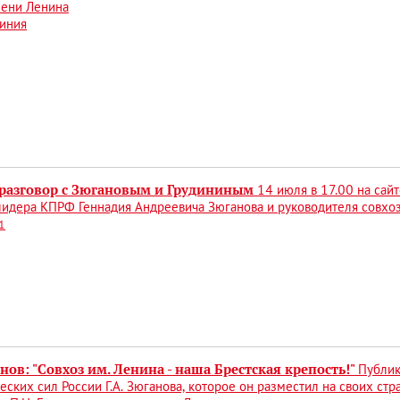
мени Ленина
линия
разговор с Зюгановым и Грудининым
14 июля в 17.00 на сай
идера КПРФ Геннадия Андреевича Зюганова и руководителя совхоз
1
анов: "Совхоз им. Ленина - наша Брестская крепость!"
Публик
еских сил России Г.А. Зюганова, которое он разместил на своих стр