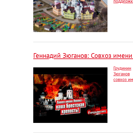
поддержке
Геннадий Зюганов: Совхоз имени 
Грудинин
Зюганов
совхоз и