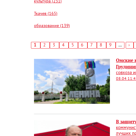
культура (231)
Ткачев (165)
образование (139)
Текущая
1
Страница
2
Страница
3
Страница
4
Страница
5
Страница
6
Страница
7
Страница
8
Страница
9
…
Сл
›
страница
стр
Нумерация
страниц
Омские 
Грудини
совхоза и
08.04 11:
В защит
коммунист
лучших пр