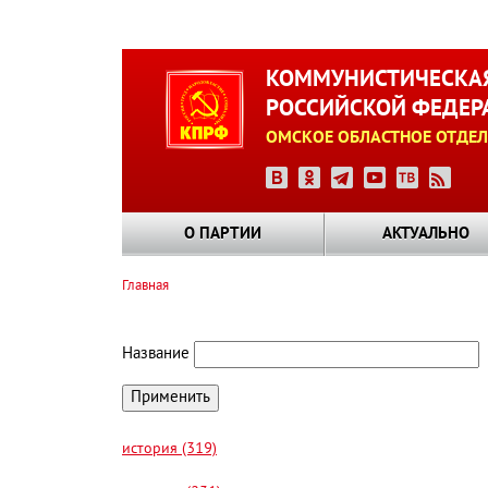
Перейти
к
КОММУНИСТИЧЕСКАЯ
основному
РОССИЙСКОЙ ФЕДЕР
содержанию
ОМСКОЕ ОБЛАСТНОЕ ОТДЕЛ
О ПАРТИИ
АКТУАЛЬНО
Главная
Строка
навигации
Название
история (319)