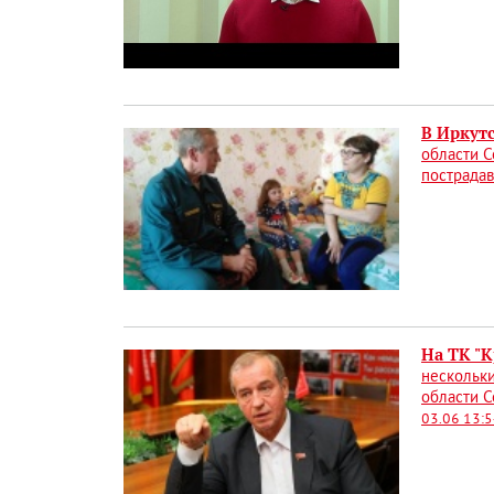
В Иркут
области С
пострада
На ТК "
нескольки
области С
03.06 13: