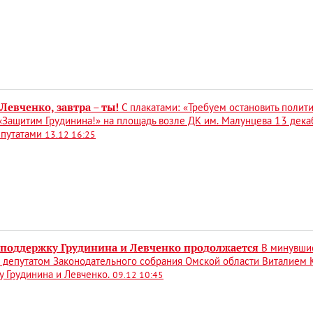
Левченко, завтра – ты!
С плакатами: «Требуем остановить полит
 «Защитим Грудинина!» на площадь возле ДК им. Малунцева 13 де
епутатами
13.12 16:25
 поддержку Грудинина и Левченко продолжается
В минувши
с депутатом Законодательного собрания Омской области Виталием
 Грудинина и Левченко.
09.12 10:45