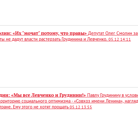
лин: «Их "мочат" потому, что правы»
Депутат Олег Смолин за
ы не дадут власти растерзать Грудинина и Левченко.
05.12 14:11
дин: «Мы все Левченко и Грудинин!»
Павлу Грудинину в усло
ерриторию социального оптимизма - «Совхоз имени Ленина», нагляд
тране. Ему этого не хотят прощать
05.12 13:55