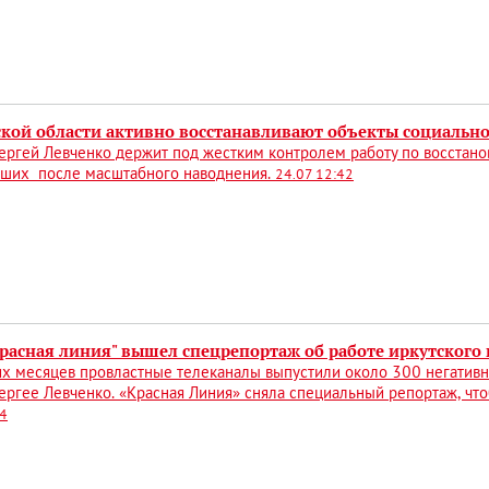
ской области активно восстанавливают объекты социальн
ергей Левченко держит под жестким контролем работу по восстано
вших после масштабного наводнения.
24.07 12:42
Красная линия" вышел спецрепортаж об работе иркутского
х месяцев провластные телеканалы выпустили около 300 негативн
ергее Левченко. «Красная Линия» сняла специальный репортаж, что
54