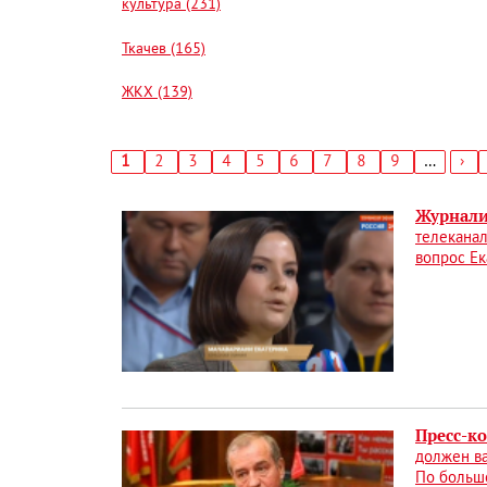
культура (231)
Ткачев (165)
ЖКХ (139)
Текущая
1
Страница
2
Страница
3
Страница
4
Страница
5
Страница
6
Страница
7
Страница
8
Страница
9
…
Сл
›
страница
стр
Нумерация
страниц
Журнали
телеканал
вопрос Ек
Пресс-к
должен ва
По больш