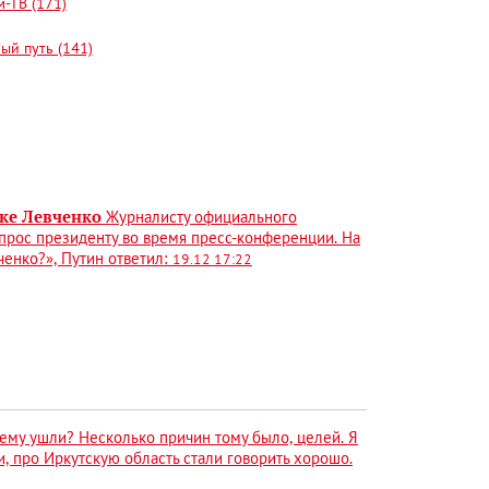
-ТВ (171)
ый путь (141)
вке Левченко
Журналисту официального
прос президенту во время пресс-конференции. На
ченко?», Путин ответил:
19.12 17:22
ему ушли? Несколько причин тому было, целей. Я
, про Иркутскую область стали говорить хорошо.