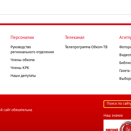
Персоналии
Телеканал
Агитп
Руководство
Телепрограмма Обком-ТВ
Фотор
регионального отделения
Видеот
Члены обкома
Библио
Члены КРК
Газета
Наши депутаты
Выборк
й сайт обязательна.
Наш значок