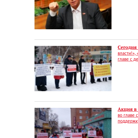
Сегодня 
власти!»,
главе с д
Акция в
во главе 
поддержку