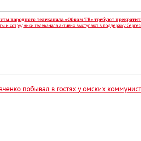
сты народного телеканала «Обком ТВ» требуют прекратит
ы и сотрудники телеканала активно выступают в поддержку Сергея
вченко побывал в гостях у омских коммунис