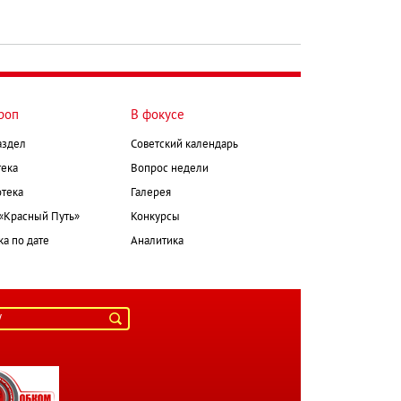
роп
В фокусе
аздел
Советский календарь
ека
Вопрос недели
тека
Галерея
 «Красный Путь»
Конкурсы
а по дате
Аналитика