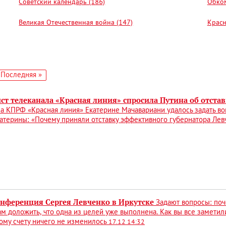
Советский календарь (186)
Обком
Великая Отечественная война (147)
Красн
едующая
Последняя
Последняя »
аница
страница
ст телеканала «Красная линия» спросила Путина об отста
а КПРФ «Красная линия» Екатерине Мачавариани удалось задать во
атерины: «Почему приняли отставку эффективного губернатора Лев
онференция Сергея Левченко в Иркутске
Задают вопросы: поч
м доложить, что одна из целей уже выполнена. Как вы все заметили
ому счету ничего не изменилось
17.12 14:32