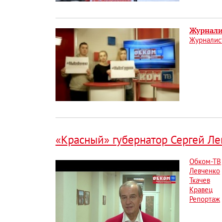
Журнали
Журналист
«Красный» губернатор Сергей Ле
Обком-ТВ
Левченко
Ткачев
Кравец
Репортаж