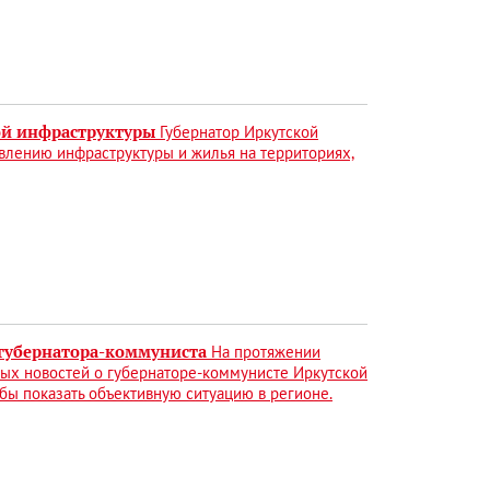
ой инфраструктуры
Губернатор Иркутской
влению инфраструктуры и жилья на территориях,
 губернатора-коммуниста
На протяжении
ых новостей о губернаторе-коммунисте Иркутской
бы показать объективную ситуацию в регионе.