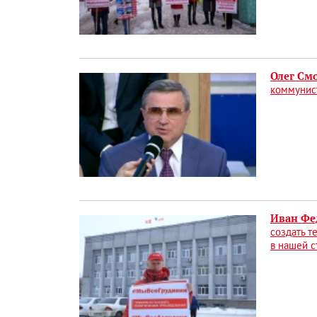
Олег Смо
коммунист
Иван Фе
создать т
в нашей с