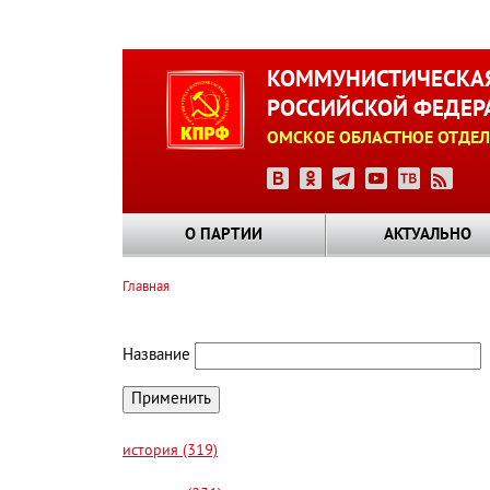
Перейти
к
КОММУНИСТИЧЕСКАЯ
основному
РОССИЙСКОЙ ФЕДЕР
содержанию
ОМСКОЕ ОБЛАСТНОЕ ОТДЕЛ
О ПАРТИИ
АКТУАЛЬНО
Главная
Строка
навигации
Название
история (319)