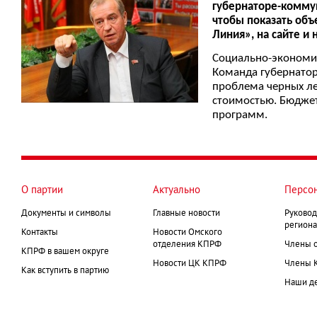
губернаторе-коммун
чтобы показать объ
Линия», на сайте и 
Социально-экономич
Команда губернатор
проблема черных ле
стоимостью. Бюджет
программ.
О партии
Актуально
Персо
Документы и символы
Главные новости
Руковод
региона
Контакты
Новости Омского
отделения КПРФ
Члены 
КПРФ в вашем округе
Новости ЦК КПРФ
Члены 
Как вступить в партию
Наши д