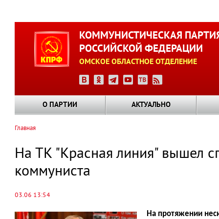
Перейти
к
КОММУНИСТИЧЕСКАЯ ПАРТИ
основному
РОССИЙСКОЙ ФЕДЕРАЦИИ
содержанию
ОМСКОЕ ОБЛАСТНОЕ ОТДЕЛЕНИЕ
О ПАРТИИ
АКТУАЛЬНО
Главная
Строка
навигации
На ТК "Красная линия" вышел с
коммуниста
03.06 13:54
На протяжении неск