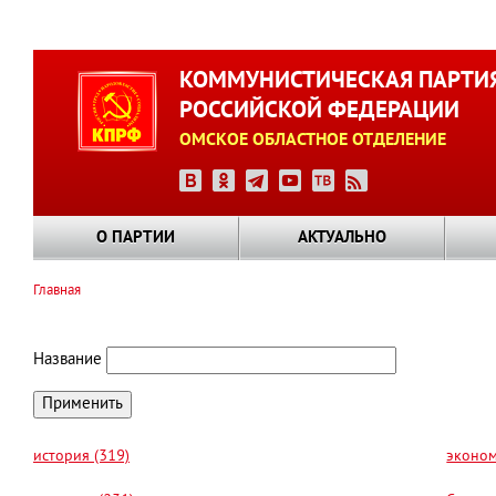
Перейти
к
КОММУНИСТИЧЕСКАЯ ПАРТИ
основному
РОССИЙСКОЙ ФЕДЕРАЦИИ
содержанию
ОМСКОЕ ОБЛАСТНОЕ ОТДЕЛЕНИЕ
О ПАРТИИ
АКТУАЛЬНО
Главная
Строка
навигации
Название
история (319)
эконом