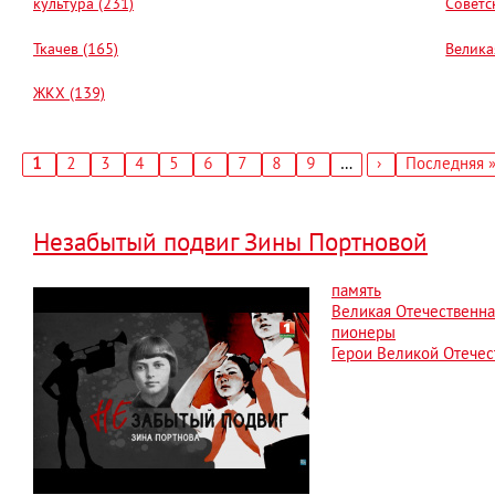
культура (231)
Советс
Ткачев (165)
Велика
ЖКХ (139)
Текущая
1
Страница
2
Страница
3
Страница
4
Страница
5
Страница
6
Страница
7
Страница
8
Страница
9
…
Следующая
›
Последняя
Последняя 
страница
страница
страница
Нумерация
страниц
Незабытый подвиг Зины Портновой
память
Великая Отечественна
пионеры
Герои Великой Отече