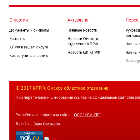
страниц
О партии
Актуально
Персо
Документы и символы
Главные новости
Руковод
региона
Контакты
Новости Омского
отделения КПРФ
Члены 
КПРФ в вашем округе
Новости ЦК КПРФ
Члены 
Как вступить в партию
Наши д
© 2017 КПРФ. Омское областное отделение.
При перепечатке и цитировании ссылка на официальный сайт обязате
Разработка и поддержка сайта —
ООО "КОИНТС"
.
Дизайн —
Влад Салтыков
.