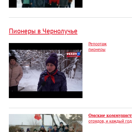
Пионеры в Чернолучье
Репортаж
пионеры
Омские коммунист
отрядов, и каждый го