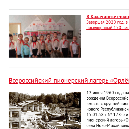
В Калачинске стал
Завершая 2020 год, в
посвященный 150-лет
Всероссийский пионерский лагерь «Орлё
12 июня 1960 года на
рождения Всероссийск
вместе с крупнейшим 
нового Республиканск
15.01.58 г № 178-р и
пионерский лагерь «О
села Ново-Михайловка