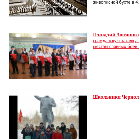
живописной бухте в 45
Геннадий Зюганов 
гражданскую закалку:
местам славных боев
Школьники Чернол