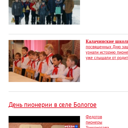
Калачинские школь
посвященных Дню защи
узнали историю пионе
уже слышали от родит
День пионерии в селе Бологое
Федотов
пионеры