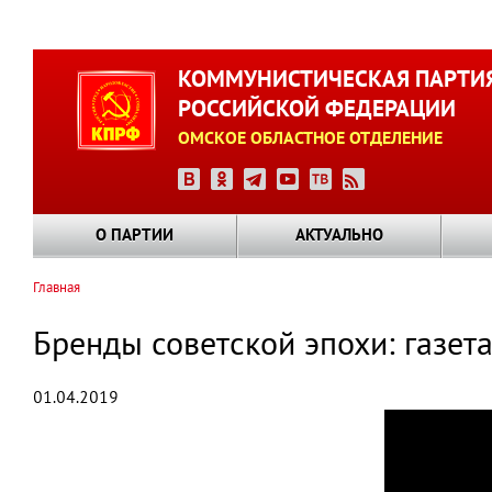
Перейти
к
КОММУНИСТИЧЕСКАЯ ПАРТИ
основному
РОССИЙСКОЙ ФЕДЕРАЦИИ
содержанию
ОМСКОЕ ОБЛАСТНОЕ ОТДЕЛЕНИЕ
О ПАРТИИ
АКТУАЛЬНО
Главная
Строка
навигации
Бренды советской эпохи: газета
01.04.2019