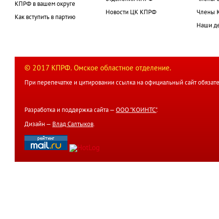
КПРФ в вашем округе
Новости ЦК КПРФ
Члены 
Как вступить в партию
Наши д
© 2017 КПРФ. Омское областное отделение.
При перепечатке и цитировании ссылка на официальный сайт обязате
Разработка и поддержка сайта —
ООО "КОИНТС"
.
Дизайн —
Влад Салтыков
.