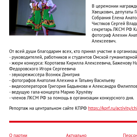
В церемонии награжде
Хвецкович, депутаты 
Собрания Елена Анато
Чистяков Сергей Влад
секретарь ЛКСМ РФ Ка
фотограф Алехин Анат
Алексеевич.
От всей души благодарим всех, кто принял участие в организа
- руководителей, работников и студентов Омской гуманитарн
- жюри конкурса: Коротаева Кирилла Алексеевича, Баженову Н
Федоровского Игоря Сергеевича
- звукорежиссёра Вознюк Дмитрия
- фотографов Анатолия Алехина и Татьяну Васильеву
- видеооператоров Григория Бадьянова и Александра Филиппо
- ведущую гала-концерта Марию Хрулёву
- членов ЛКСМ РФ за помощь в организации конкурсного дня.
Репортаж на центральном сайте КПРФ
https://kprf.ru/activity/
О партии
Актуально
Персо