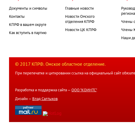
Документы и символы
Главные новости
Руковод
региона
Контакты
Новости Омского
отделения КПРФ
Члены 
КПРФ в вашем округе
Новости ЦК КПРФ
Члены 
Как вступить в партию
Наши д
© 2017 КПРФ. Омское областное отделение.
При перепечатке и цитировании ссылка на официальный сайт обязате
Разработка и поддержка сайта —
ООО "КОИНТС"
.
Дизайн —
Влад Салтыков
.