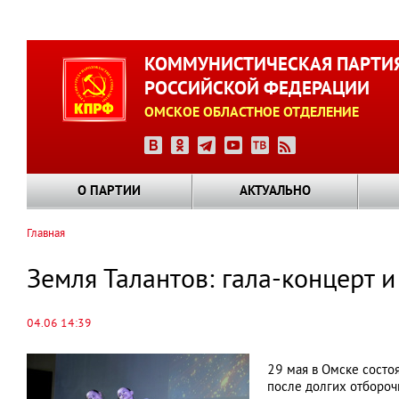
Перейти
к
КОММУНИСТИЧЕСКАЯ ПАРТИ
основному
РОССИЙСКОЙ ФЕДЕРАЦИИ
содержанию
ОМСКОЕ ОБЛАСТНОЕ ОТДЕЛЕНИЕ
О ПАРТИИ
АКТУАЛЬНО
Главная
Строка
навигации
Земля Талантов: гала-концерт 
04.06 14:39
29 мая в Омске состо
после долгих отбороч