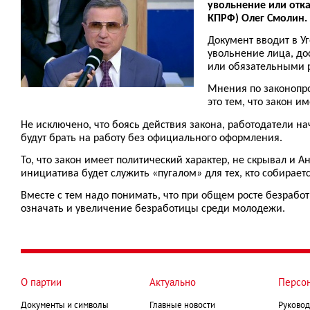
увольнение или отка
КПРФ) Олег Смолин.
Документ вводит в У
увольнение лица, до
или обязательными р
Мнения по законопро
это тем, что закон и
Не исключено, что боясь действия закона, работодатели н
будут брать на работу без официального оформления.
То, что закон имеет политический характер, не скрывал и А
инициатива будет служить «пугалом» для тех, кто собирает
Вместе с тем надо понимать, что при общем росте безработ
означать и увеличение безработицы среди молодежи.
О партии
Актуально
Персо
Документы и символы
Главные новости
Руковод