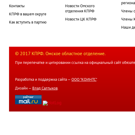
региона
Контакты
Новости Омского
отделения КПРФ
Члены 
КПРФ в вашем округе
Новости ЦК КПРФ
Члены 
Как вступить в партию
Наши д
© 2017 КПРФ. Омское областное отделение.
При перепечатке и цитировании ссылка на официальный сайт обязате
Разработка и поддержка сайта —
ООО "КОИНТС"
.
Дизайн —
Влад Салтыков
.