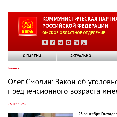
Перейти
к
КОММУНИСТИЧЕСКАЯ ПАРТИ
основному
РОССИЙСКОЙ ФЕДЕРАЦИИ
содержанию
ОМСКОЕ ОБЛАСТНОЕ ОТДЕЛЕНИЕ
О ПАРТИИ
АКТУАЛЬНО
Главная
Строка
навигации
Олег Смолин: Закон об уголовн
предпенсионного возраста имее
26.09 13:57
25 сентября Государ