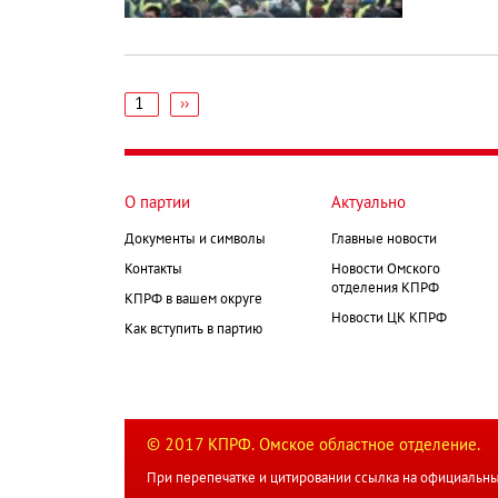
1
Следующая
››
страница
Нумерация
страниц
О партии
Актуально
Документы и символы
Главные новости
Контакты
Новости Омского
отделения КПРФ
КПРФ в вашем округе
Новости ЦК КПРФ
Как вступить в партию
© 2017 КПРФ. Омское областное отделение.
При перепечатке и цитировании ссылка на официальны