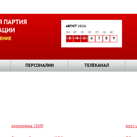
 ПАРТИЯ
АВГУСТ 2026
АЦИИ
ПН
ВТ
СР
ЧТ
ПТ
СБ
ВС
ЕНИЕ
3
4
5
6
7
8
9
ПЕРСОНАЛИИ
ТЕЛЕКАНАЛ
экономика (269)
рост 