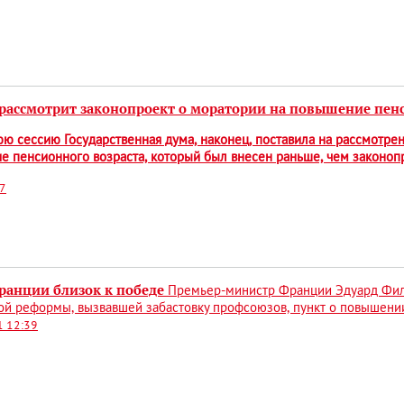
 рассмотрит законопроект о моратории на повышение пен
ю сессию Государственная дума, наконец, поставила на рассмотре
 пенсионного возраста, который был внесен раньше, чем законоп
07
ранции близок к победе
Премьер-министр Франции Эдуард Фили
й реформы, вызвавшей забастовку профсоюзов, пункт о повышении
1 12:39