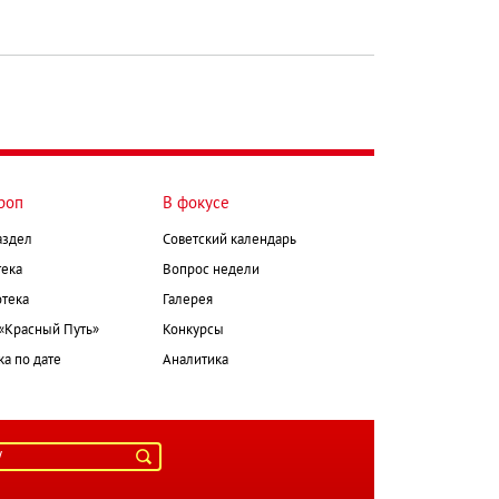
роп
В фокусе
аздел
Советский календарь
ека
Вопрос недели
тека
Галерея
 «Красный Путь»
Конкурсы
а по дате
Аналитика