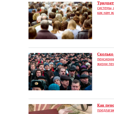
Тридцат
системы, 
как нам ж
Сколько
пенсионны
жизни пе
Как пен
предлага