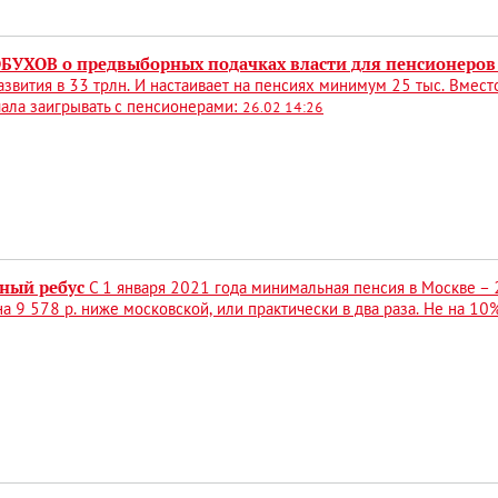
ОБУХОВ о предвыборных подачках власти для пенсионеров
звития в 33 трлн. И настаивает на пенсиях минимум 25 тыс. Вмест
чала заигрывать с пенсионерами:
26.02 14:26
ный ребус
С 1 января 2021 года минимальная пенсия в Москве – 
е. на 9 578 р. ниже московской, или практически в два раза. Не на 1