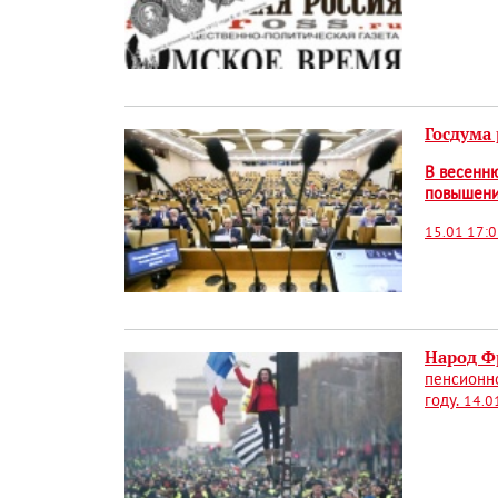
Госдума
В весенню
повышение
15.01 17:
Народ Ф
пенсионно
году.
14.0