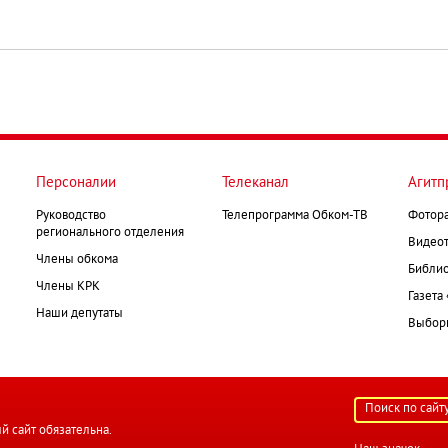
Персоналии
Телеканал
Агитп
Руководство
Телепрограмма Обком-ТВ
Фотор
регионального отделения
Видеот
Члены обкома
Библио
Члены КРК
Газета
Наши депутаты
Выборк
й сайт обязательна.