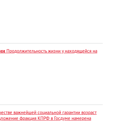
сии
Продолжительность жизни у находящейся на
ачестве важнейшей социальной гарантии возраст
едложение фракция КПРФ в Госдуме намерена