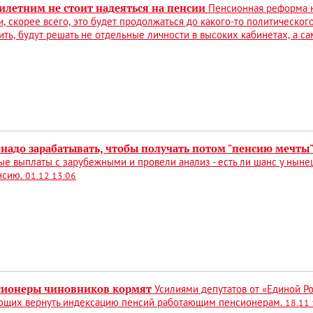
илетним не стоит надеяться на пенсии
Пенсионная реформа н
и, скорее всего, это будет продолжаться до какого-то политического
ить, будут решать не отдельные личности в высоких кабинетах, а с
 надо зарабатывать, чтобы получать потом "пенсию мечты"
е выплаты с зарубежными и провели анализ - есть ли шанс у нын
нсию.
01.12 13:06
сионеры чиновников кормят
Усилиями депутатов от «Единой Р
ющих вернуть индексацию пенсий работающим пенсионерам.
18.11 