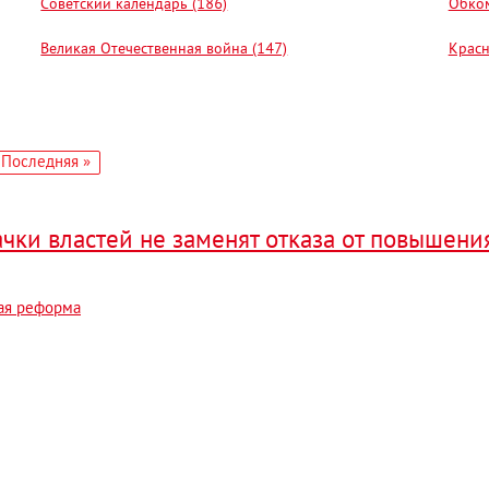
Советский календарь (186)
Обком
Великая Отечественная война (147)
Красн
едующая
Последняя
Последняя »
аница
страница
чки властей не заменят отказа от повышени
ая реформа