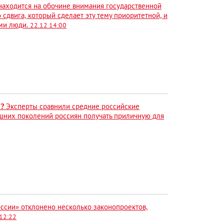
аходится на обочине внимания государственной
 сдвига, который сделает эту тему приоритетной, и
ами люди.
22.12 14:00
?
Эксперты сравнили средние российские
ешних поколений россиян получать приличную для
оссии» отклонено несколько законопроектов,
12:22