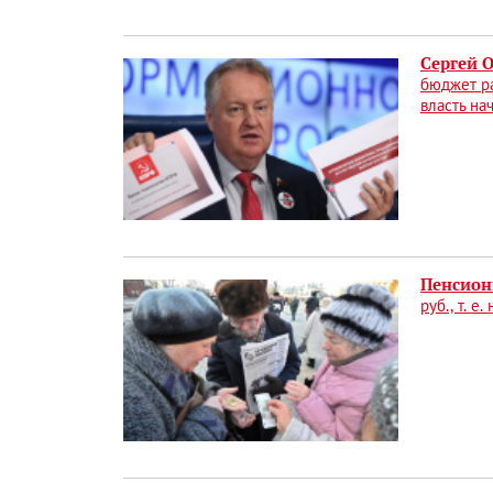
Сергей 
бюджет ра
власть на
Пенсион
руб., т. 