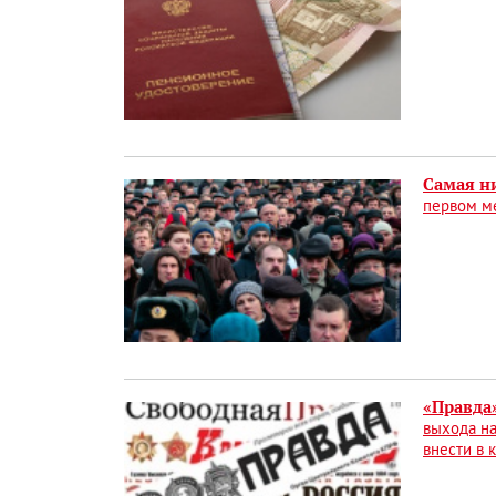
Самая н
первом ме
«Правда
выхода на
внести в 