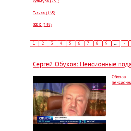
культура (231)
Ткачев (165)
ЖКХ (139)
Текущая
1
Страница
2
Страница
3
Страница
4
Страница
5
Страница
6
Страница
7
Страница
8
Страница
9
…
Сл
›
страница
стр
Нумерация
страниц
Сергей Обухов: Пенсионные пода
Обухов
пенсионн