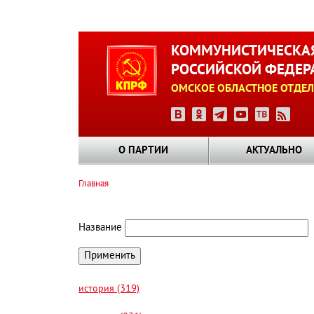
Перейти
к
КОММУНИСТИЧЕСКАЯ
основному
РОССИЙСКОЙ ФЕДЕР
содержанию
ОМСКОЕ ОБЛАСТНОЕ ОТДЕЛ
О ПАРТИИ
АКТУАЛЬНО
Главная
Строка
навигации
Название
история (319)