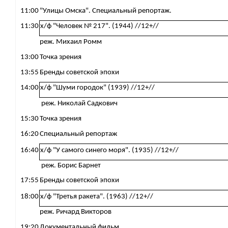
11:00
"Улицы Омска". Специальный репортаж.
11:30
х/ф "Человек № 217". (1944) //12+//
реж. Михаил Ромм
13:00
Точка зрения
13:55
Бренды советской эпохи
14:00
х/ф "Шуми городок" (1939) //12+//
реж. Николай Садкович
15:30
Точка зрения
16:20
Специальный репортаж
16:40
х/ф "У самого синего моря". (1935) //12+//
реж. Борис Барнет
17:55
Бренды советской эпохи
18:00
х/ф "Третья ракета". (1963) //12+//
реж.
Ричард Викторов
19:20
Документальный фильм.