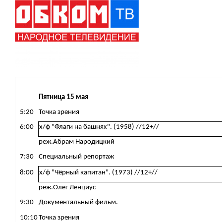
Пятница 15 мая
5:20
Точка зрения
6:00
х/ф "Флаги на башнях". (1958) //12+//
реж.
Абрам Народицкий
7:30
Специальный репортаж
8:00
х/ф "Чёрный капитан". (1973) //12+//
реж.
Олег Ленциус
9:30
Документальный фильм.
10:10
Точка зрения