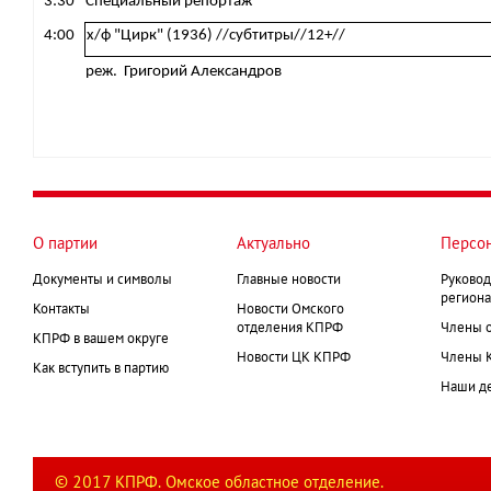
3:30
Специальный репортаж
4:00
х/ф "Цирк" (1936) //субтитры//12+//
реж. Григорий Александров
О партии
Актуально
Персо
Документы и символы
Главные новости
Руковод
региона
Контакты
Новости Омского
отделения КПРФ
Члены 
КПРФ в вашем округе
Новости ЦК КПРФ
Члены 
Как вступить в партию
Наши д
© 2017 КПРФ. Омское областное отделение.