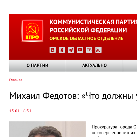
Перейти
к
КОММУНИСТИЧЕСКАЯ ПАРТИ
основному
РОССИЙСКОЙ ФЕДЕРАЦИИ
содержанию
ОМСКОЕ ОБЛАСТНОЕ ОТДЕЛЕНИЕ
О ПАРТИИ
АКТУАЛЬНО
Главная
Строка
навигации
Михаил Федотов: «Что должны 
15.01 16:34
Прокуратура города О
несовершеннолетних и