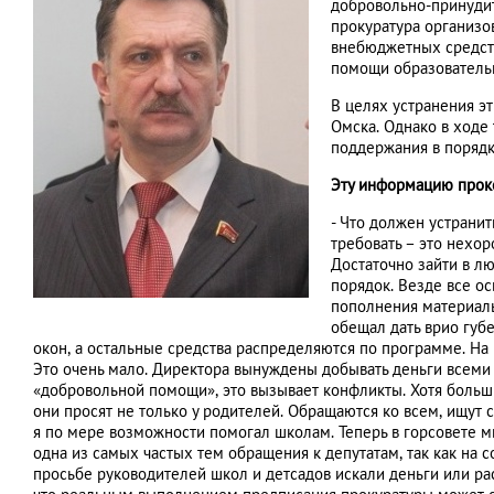
добровольно-принудит
прокуратура организо
внебюджетных средст
помощи образовательн
В целях устранения э
Омска. Однако в ходе
поддержания в порядк
Эту информацию прок
- Что должен устрани
требовать – это нехор
Достаточно зайти в л
порядок. Везде все ос
пополнения материал
обещал дать врио губе
окон, а остальные средства распределяются по программе. На 
Это очень мало. Директора вынуждены добывать деньги всеми 
«добровольной помощи», это вызывает конфликты. Хотя больши
они просят не только у родителей. Обращаются ко всем, ищут 
я по мере возможности помогал школам. Теперь в горсовете 
одна из самых частых тем обращения к депутатам, так как на
просьбе руководителей школ и детсадов искали деньги или ра