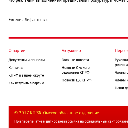
что реальным выполнением предписания прокуратуры может с
Евгения Лифантьева.
О партии
Актуально
Персо
Документы и символы
Главные новости
Руковод
региона
Контакты
Новости Омского
отделения КПРФ
Члены 
КПРФ в вашем округе
Новости ЦК КПРФ
Члены 
Как вступить в партию
Наши д
© 2017 КПРФ. Омское областное отделение.
При перепечатке и цитировании ссылка на официальный сайт обязате