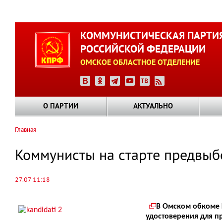
Перейти
к
КОММУНИСТИЧЕСКАЯ ПАРТИ
основному
РОССИЙСКОЙ ФЕДЕРАЦИИ
содержанию
ОМСКОЕ ОБЛАСТНОЕ ОТДЕЛЕНИЕ
О ПАРТИИ
АКТУАЛЬНО
Главная
Строка
навигации
Коммунисты на старте предвыб
27.07 11:18
В Омском обкоме 
удостоверения для п